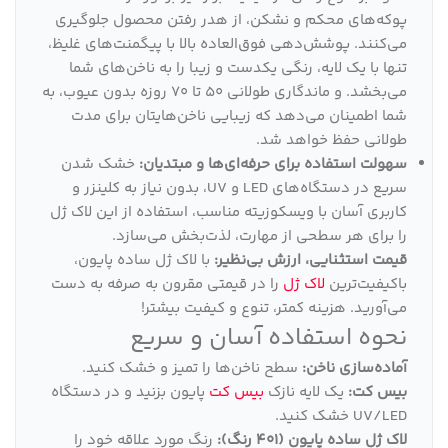
پوکه‌های محکم و نشکن، از هدر رفتن محصول جلوگیری
می‌کنند. پوشش‌دهی فوق‌العاده بالا با پیگمنت‌های غلیظ،
تنها با یک لایه، رنگی یکدست و زیبا را به ناخن‌های شما
می‌بخشد. و ماندگاری طولانی 50 تا 70 روزه بدون عیوب، به
شما اطمینان می‌دهد که زیبایی ناخن‌هایتان برای مدت
طولانی حفظ خواهد شد.
سهولت استفاده برای حرفه‌ای‌ها و مبتدیان:
خشک شدن
سریع در دستگاه‌های LED و UV، بدون نیاز به کلینزر و
کاربری آسان با ویسکوزیته مناسب، استفاده از این لاک ژل
را برای هر سطحی از مهارت، لذت‌بخش می‌سازد.
قیمت استثنایی، ارزش بی‌نظیر:
با لاک ژل ساده پایون،
باکیفیت‌ترین
لاک ژل
را در قیمتی مقرون به صرفه به دست
می‌آورید. هزینه کمتر، تنوع و کیفیت بیشتر!
نحوه استفاده آسان و سریع
آماده‌سازی ناخن:
سطح ناخن‌ها را تمیز و خشک کنید.
بیس کت:
یک لایه نازک
بیس کت
پایون بزنید و در دستگاه
UV/LED خشک کنید.
لاک ژل ساده پایون (401 رنگ):
رنگ مورد علاقه خود را