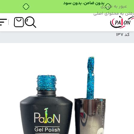
بدون ضامن، بدون سود
عبور به ناوبری
رفتن به محتوای اصلی
فروشگاه
/
لاک ژل
/
نرمال (ساده)
/
لاک ژل نرمال پایون
کد 137