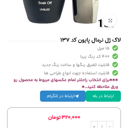
بزرگنمایی تصویر
لاک ژل نرمال پایون کد 137
15 میل
400 کد رنگ زیبا
قابلیت تلفیق رنگها و ساخت رنگ جدید
قابلیت استفاده جهت انواع طراحی ها
♣
♣
♣
برای انتخاب راحتتر تمام عکسهای مربوط به محصول رو
ورق ملاحظه کنید…♣
ارتباط در بله
ارتباط در تلگرام
320,000
تومان