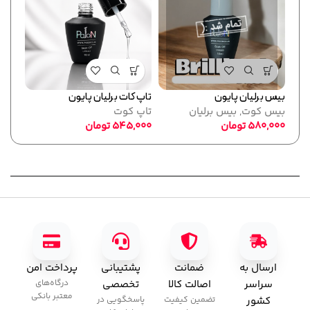
بیس برلیان پایون
تاپ کات برلیان پایون
فرمر
بیس کوت
,
بیس برلیان
تاپ کوت
پایو
580,000
تومان
545,000
تومان
ابزا
,000
ارسال به
ضمانت
پشتیبانی
پرداخت امن
سراسر
اصالت کالا
تخصصی
درگاه‌های
معتبر بانکی
کشور
تضمین کیفیت
پاسخگویی در