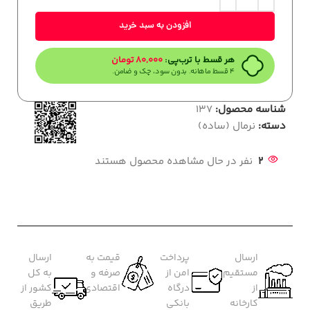
افزودن به سبد خرید
هر قسط با ترب‌پی:
80,000
تومان
۴ قسط ماهانه. بدون سود، چک و ضامن.
شناسه محصول:
137
دسته:
نرمال (ساده)
2
نفر در حال مشاهده محصول هستند
ارسال
پرداخت
قیمت به
ارسال
مستقیم
امن از
صرفه و
به کل
از
درگاه
اقتصادی
کشور از
کارخانه
بانکی
طریق