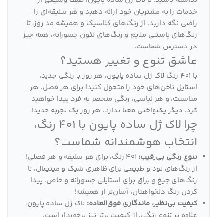
نداشته باشید. با لاک ژل ساده پایون، طیف وسیعی از
خدمات را به مشتریان خود ارائه دهید و هر سلیقه‌ای را
راضی نگه دارید. از رنگ‌های کلاسیک و همیشه مد روز، تا
رنگ‌های پاستلی ملایم و رنگ‌های نئون جسورانه، همه چیز
در دسترس شماست.
عاشق تنوع و تغییر هستید؟
با 401 رنگ لاک ژل ساده پایون، هر روز با رنگی جدید،
استایل ناخن‌های خود را متحول کنید! برای هر فصل، هر
مناسبت، و هر لباسی، رنگی منحصر به فرد پیدا خواهید
کرد. دیگر یکنواختی معنا ندارد، هر روز یک تجربه جدید!
چرا لاک ژل ساده پایون با 401 رنگ،
انتخاب هوشمندانه شماست؟
تنوع رنگی بی‌رقیب:
401 رنگ، برای هر سلیقه و هر فصلی!
از رنگ‌های نود و طبیعی برای ظاهری شیک و مینیمال، تا
رنگ‌های جیغ و براق برای استایلی جسورانه و خاص. پیدا
کردن رنگ دلخواهتان، آسان‌تر از همیشه!
کیفیت بی‌نظیر، ماندگاری فوق‌العاده:
لاک ژل ساده پایون،
علاوه بر تنوع رنگی، از کیفیت برتر نیز برخوردار است.