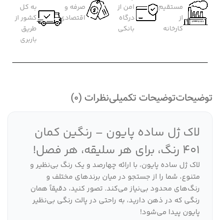
مستقیم
امن از
صرفه و
به کل
از
درگاه
اقتصادی
کشور از
کارخانه
بانکی
طریق
باربری
توضیحات
توضیحات تکمیلی
نظرات (0)
لاک ژل ساده پایون – رنگین کمان
401 رنگ، برای هر سلیقه، هر فصل!
لاک ژل ساده پایون، با ارائه چهارصد و یک رنگ بی‌نظیر و
متنوع، شما را از جستجو در میان برندهای مختلف و
رنگ‌های محدود بی‌نیاز می‌کند. تصور کنید، دقیقاً همان
رنگی که در ذهن دارید، به راحتی در پالت رنگی بی‌نظیر
پایون پیدا می‌شود!