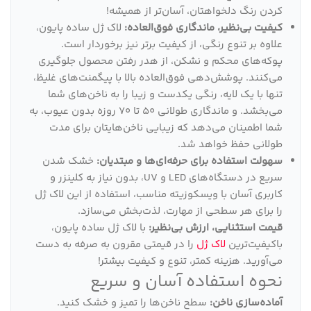
کردن رنگ دلخواهتان، آسان‌تر از همیشه!
کیفیت بی‌نظیر، ماندگاری فوق‌العاده:
لاک ژل ساده پایون،
علاوه بر تنوع رنگی، از کیفیت برتر نیز برخوردار است.
پوکه‌های محکم و نشکن، از هدر رفتن محصول جلوگیری
می‌کنند. پوشش‌دهی فوق‌العاده بالا با پیگمنت‌های غلیظ،
تنها با یک لایه، رنگی یکدست و زیبا را به ناخن‌های شما
می‌بخشد. و ماندگاری طولانی 50 تا 70 روزه بدون عیوب، به
شما اطمینان می‌دهد که زیبایی ناخن‌هایتان برای مدت
طولانی حفظ خواهد شد.
سهولت استفاده برای حرفه‌ای‌ها و مبتدیان:
خشک شدن
سریع در دستگاه‌های LED و UV، بدون نیاز به کلینزر و
کاربری آسان با ویسکوزیته مناسب، استفاده از این لاک ژل
را برای هر سطحی از مهارت، لذت‌بخش می‌سازد.
قیمت استثنایی، ارزش بی‌نظیر:
با لاک ژل ساده پایون،
باکیفیت‌ترین
لاک ژل
را در قیمتی مقرون به صرفه به دست
می‌آورید. هزینه کمتر، تنوع و کیفیت بیشتر!
نحوه استفاده آسان و سریع
آماده‌سازی ناخن:
سطح ناخن‌ها را تمیز و خشک کنید.