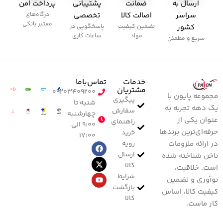
ارسال به
ضمانت
پشتیبانی
پرداخت امن
سراسر
اصالت کالا
تخصصی
درگاه‌های
معتبر بانکی
کشور
تضمین کیفیت
پاسخگویی در
مواد
ساعات کاری
سریع و مطمئن
خدمات
تماس‌با‌ما
مشتریان
۰۹۲۰۳۴۰۹۲۰۰
مجموعه پایون با
پیگیری
شنبه تا
یک دهه تجربه به
سفارش
چهارشنبه
عنوان یکی از
راهنمای
۹:۰۰ الی
حرفه‌ای‌ترین برندها
خرید
۱۷:۰۰
رویه
در ارائه ملزومات
ارسال
ناخن شناخته شده
کالا
است. خلاقیت،
شرایط
نوآوری و تضمین
بازگشت
کیفیت کالا، اساس
کالا
کار ماست.