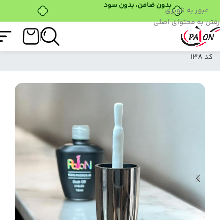
بدون ضامن، بدون سود
عبور به ناوبری
رفتن به محتوای اصلی
فروشگاه
/
لاک ژل
/
نرمال (ساده)
/
لاک ژل نرمال پایون
کد 138