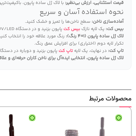
قیمت استثنایی، ارزش بی‌نظیر:
با لاک ژل ساده پایون، باکیفیت‌تری
نحوه استفاده آسان و سریع
آماده‌سازی ناخن:
سطح ناخن‌ها را تمیز و خشک کنید.
بیس کت:
یک لایه نازک
بیس کت
پایون بزنید و در دستگاه UV/LED خشک کنید.
لاک ژل ساده پایون (401 رنگ):
رنگ مورد علاقه خود را انتخاب کنید
تکرار لایه دوم (اختیاری) برای افزایش عمق رنگ.
تاپ کت:
در نهایت، یک لایه
تاپ کت
پایون بزنید و دوباره در دستگاه UV/LED خشک کنی
لاک ژل ساده پایون، انتخابی ایده‌آل برای ناخن کاران حرفه‌ای و علا
محصولات مرتبط