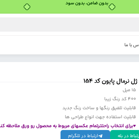
خرید قسطی با ترب‌پی
س با ما
ل نرمال پایون کد 154
15 میل
400 کد رنگ زیبا
قابلیت تلفیق رنگها و ساخت رنگ جدید
قابلیت استفاده جهت انواع طراحی ها
♥برای انتخاب راحتترتمام عکسهای مربوط به محصول رو ورق ملاحظه کنی
تباط در بله
ارتباط در تلگرام