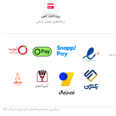
رمر آلومینیومی تکی پایون
جدید
بزار کاشت
,
فرمر نقره ای
5,00
تومان
پرداخت امن
پلی ژل پایون کد 01
کاشت ژل
,
پلی ژل
درگاه‌های معتبر بانکی
750,000
تومان
پیگیری سفارش
راهنمای خرید
رویه ارسال کالا