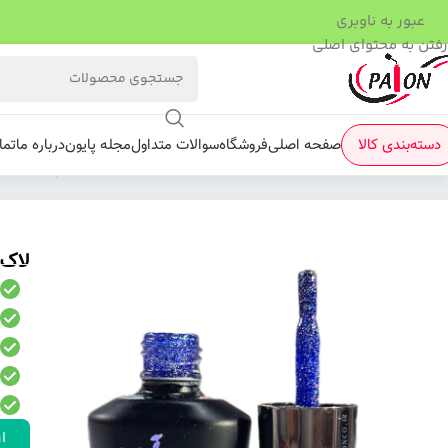
عبور به ناوبری
رفتن به محتوای اصلی
دسته‌بندی کالا
صفحه اصلی
فروشگاه
سوالات متداول
مجله پایون
درباره ما
تما
فروشگاه
/
لاک ژل
/
نرمال (ساده)
/
لاک ژل نرمال پایون کد 154
لاک ژ
ار