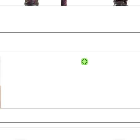
لاک ژل نرمال پایون کد 121
لا
لاک ژل
,
نرمال (ساده)
ن
320,000
تومان
0