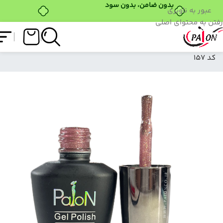
بدون ضامن، بدون سود
عبور به ناوبری
رفتن به محتوای اصلی
فروشگاه
/
لاک ژل
/
نرمال (ساده)
/
لاک ژل نرمال پایون
کد 157