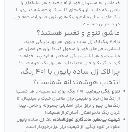
خدمات را به مشتریان خود ارائه دهید و هر سلیقه‌ای را
راضی نگه دارید. از رنگ‌های کلاسیک و همیشه مد روز، تا
رنگ‌های پاستلی ملایم و رنگ‌های نئون جسورانه، همه چیز
در دسترس شماست.
عاشق تنوع و تغییر هستید؟
با 401 رنگ لاک ژل ساده پایون، هر روز با رنگی جدید،
استایل ناخن‌های خود را متحول کنید! برای هر فصل، هر
مناسبت، و هر لباسی، رنگی منحصر به فرد پیدا خواهید
کرد. دیگر یکنواختی معنا ندارد، هر روز یک تجربه جدید!
چرا لاک ژل ساده پایون با 401 رنگ،
انتخاب هوشمندانه شماست؟
تنوع رنگی بی‌رقیب:
401 رنگ، برای هر سلیقه و هر فصلی!
از رنگ‌های نود و طبیعی برای ظاهری شیک و مینیمال، تا
رنگ‌های جیغ و براق برای استایلی جسورانه و خاص. پیدا
کردن رنگ دلخواهتان، آسان‌تر از همیشه!
کیفیت بی‌نظیر، ماندگاری فوق‌العاده:
لاک ژل ساده پایون،
علاوه بر تنوع رنگی، از کیفیت برتر نیز برخوردار است.