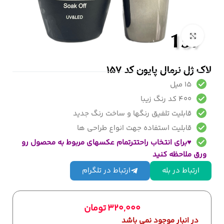
بزرگنمایی تصویر
لاک ژل نرمال پایون کد 157
15 میل
400 کد رنگ زیبا
قابلیت تلفیق رنگها و ساخت رنگ جدید
قابلیت استفاده جهت انواع طراحی ها
♥برای انتخاب راحتترتمام عکسهای مربوط به محصول رو
ورق ملاحظه کنید
ارتباط در بله
ارتباط در تلگرام
320,000
تومان
در انبار موجود نمی باشد