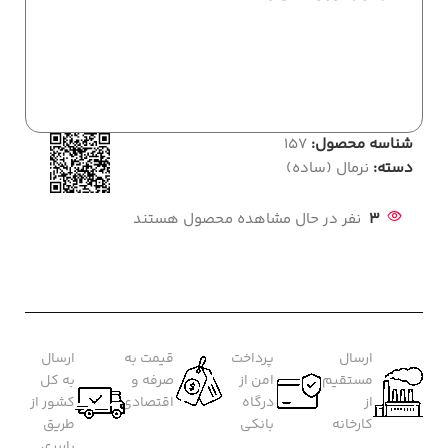
شناسه محصول:
157
دسته:
نرمال (ساده)
3
نفر در حال مشاهده محصول هستند
ارسال
پرداخت
قیمت به
ارسال
مستقیم
امن از
صرفه و
به کل
از
درگاه
اقتصادی
کشور از
کارخانه
بانکی
طریق
باربری