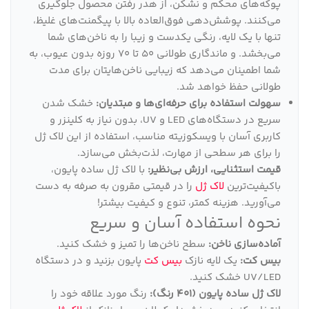
پوکه‌های محکم و نشکن، از هدر رفتن محصول جلوگیری
می‌کنند. پوشش‌دهی فوق‌العاده بالا با پیگمنت‌های غلیظ،
تنها با یک لایه، رنگی یکدست و زیبا را به ناخن‌های شما
می‌بخشد. و ماندگاری طولانی 50 تا 70 روزه بدون عیوب، به
شما اطمینان می‌دهد که زیبایی ناخن‌هایتان برای مدت
طولانی حفظ خواهد شد.
سهولت استفاده برای حرفه‌ای‌ها و مبتدیان:
خشک شدن
سریع در دستگاه‌های LED و UV، بدون نیاز به کلینزر و
کاربری آسان با ویسکوزیته مناسب، استفاده از این لاک ژل
را برای هر سطحی از مهارت، لذت‌بخش می‌سازد.
قیمت استثنایی، ارزش بی‌نظیر:
با لاک ژل ساده پایون،
باکیفیت‌ترین
لاک ژل
را در قیمتی مقرون به صرفه به دست
می‌آورید. هزینه کمتر، تنوع و کیفیت بیشتر!
نحوه استفاده آسان و سریع
آماده‌سازی ناخن:
سطح ناخن‌ها را تمیز و خشک کنید.
بیس کت:
یک لایه نازک
بیس کت
پایون بزنید و در دستگاه
UV/LED خشک کنید.
لاک ژل ساده پایون (401 رنگ):
رنگ مورد علاقه خود را