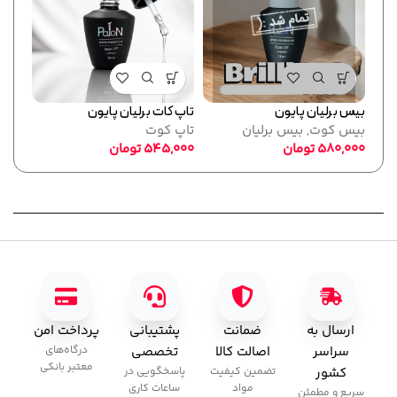
بیس برلیان پایون
تاپ کات برلیان پایون
فرمر
بیس کوت
,
بیس برلیان
تاپ کوت
پایو
580,000
تومان
545,000
تومان
ابزا
,000
ارسال به
ضمانت
پشتیبانی
پرداخت امن
سراسر
اصالت کالا
تخصصی
درگاه‌های
معتبر بانکی
کشور
تضمین کیفیت
پاسخگویی در
مواد
ساعات کاری
سریع و مطمئن