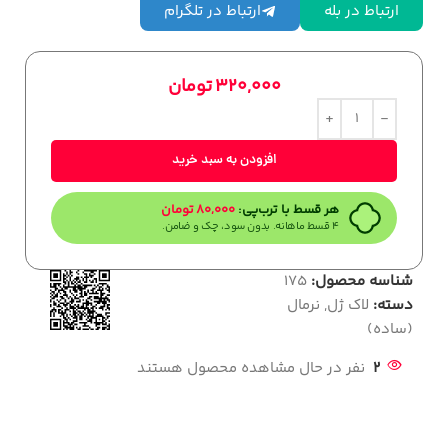
ارتباط در بله
ارتباط در تلگرام
320,000
تومان
افزودن به سبد خرید
هر قسط با ترب‌پی:
80,000
تومان
۴ قسط ماهانه. بدون سود، چک و ضامن.
شناسه محصول:
175
دسته:
لاک ژل
,
نرمال
(ساده)
2
نفر در حال مشاهده محصول هستند