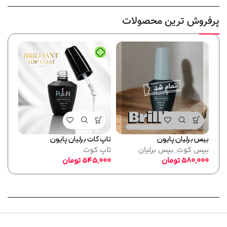
پرفروش ترین محصولات
بیس برلیان پایون
تاپ کات برلیان پایون
فرمر
بیس کوت
,
بیس برلیان
تاپ کوت
پایو
580,000
تومان
545,000
تومان
ابزا
,000