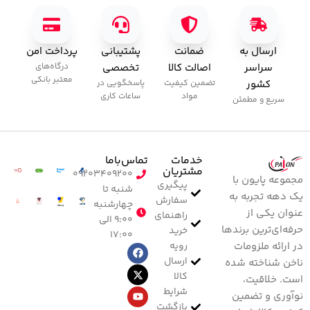
ارسال به
ضمانت
پشتیبانی
پرداخت امن
سراسر
اصالت کالا
تخصصی
درگاه‌های
معتبر بانکی
کشور
تضمین کیفیت
پاسخگویی در
مواد
ساعات کاری
سریع و مطمئن
خدمات
تماس‌با‌ما
مشتریان
۰۹۲۰۳۴۰۹۲۰۰
مجموعه پایون با
پیگیری
شنبه تا
یک دهه تجربه به
سفارش
چهارشنبه
عنوان یکی از
راهنمای
۹:۰۰ الی
حرفه‌ای‌ترین برندها
خرید
۱۷:۰۰
رویه
در ارائه ملزومات
ارسال
ناخن شناخته شده
کالا
است. خلاقیت،
شرایط
نوآوری و تضمین
بازگشت