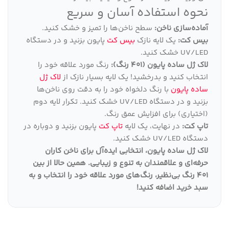
نحوه استفاده آسان و سریع
آماده‌سازی ناخن:
سطح ناخن‌ها را تمیز و خشک کنید.
بیس کت:
یک لایه نازک
بیس کت
پایون بزنید و در دستگاه
UV/LED خشک کنید.
لاک ژل ساده پایون (401 رنگ):
رنگ مورد علاقه خود را
انتخاب کنید و بدرخشید! یک لایه بسیار نازک از
لاک ژل
ساده پایون
با رنگ دلخواه خود را به دقت روی ناخن‌ها
بزنید و در دستگاه UV/LED خشک کنید. تکرار لایه دوم
(اختیاری) برای افزایش عمق رنگ.
تاپ کت:
در نهایت، یک لایه
تاپ کت
پایون بزنید و دوباره در
دستگاه UV/LED خشک کنید.
لاک ژل ساده پایون، انتخابی ایده‌آل برای ناخن کاران
حرفه‌ای و علاقمندان به تنوع و زیبایی
.
همین حالا از بین
401 رنگ بی‌نظیر، رنگ‌های مورد علاقه خود را انتخاب و به
سبد خرید اضافه کنید
!