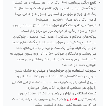
تنوع رنگی بی‌رقیب:
401 رنگ، برای هر سلیقه و هر فصلی!
از رنگ‌های نود و طبیعی برای ظاهری شیک و مینیمال، تا
رنگ‌های جیغ و براق برای استایلی جسورانه و خاص. پیدا
کردن رنگ دلخواهتان، آسان‌تر از همیشه!
کیفیت بی‌نظیر، ماندگاری فوق‌العاده:
لاک ژل ساده پایون،
علاوه بر تنوع رنگی، از کیفیت برتر نیز برخوردار است.
پوکه‌های محکم و نشکن، از هدر رفتن محصول جلوگیری
می‌کنند. پوشش‌دهی فوق‌العاده بالا با پیگمنت‌های غلیظ،
تنها با یک لایه، رنگی یکدست و زیبا را به ناخن‌های شما
می‌بخشد. و ماندگاری طولانی 50 تا 70 روزه بدون عیوب، به
شما اطمینان می‌دهد که زیبایی ناخن‌هایتان برای مدت
طولانی حفظ خواهد شد.
سهولت استفاده برای حرفه‌ای‌ها و مبتدیان:
خشک شدن
سریع در دستگاه‌های LED و UV، بدون نیاز به کلینزر و
کاربری آسان با ویسکوزیته مناسب، استفاده از این لاک ژل
را برای هر سطحی از مهارت، لذت‌بخش می‌سازد.
قیمت استثنایی، ارزش بی‌نظیر:
با لاک ژل ساده پایون،
باکیفیت‌ترین
لاک ژل
را در قیمتی مقرون به صرفه به دست
می‌آورید. هزینه کمتر، تنوع و کیفیت بیشتر!