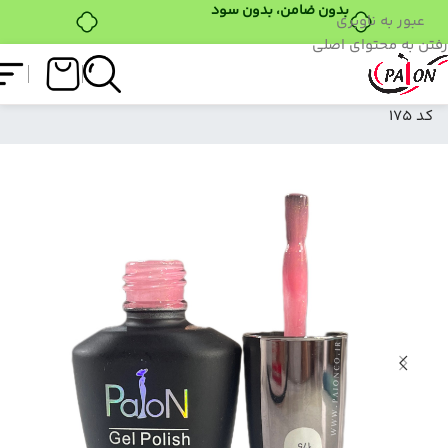
بدون ضامن، بدون سود
عبور به ناوبری
رفتن به محتوای اصلی
فروشگاه
/
لاک ژل
/
نرمال (ساده)
/
لاک ژل نرمال پایون
کد 175