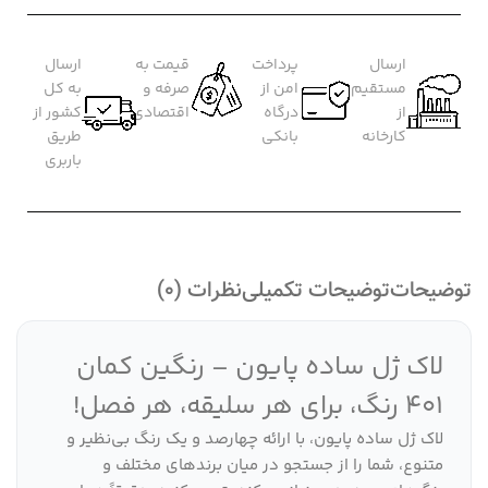
ارسال
پرداخت
قیمت به
ارسال
مستقیم
امن از
صرفه و
به کل
از
درگاه
اقتصادی
کشور از
کارخانه
بانکی
طریق
باربری
توضیحات
توضیحات تکمیلی
نظرات (0)
لاک ژل ساده پایون – رنگین کمان
401 رنگ، برای هر سلیقه، هر فصل!
لاک ژل ساده پایون، با ارائه چهارصد و یک رنگ بی‌نظیر و
متنوع، شما را از جستجو در میان برندهای مختلف و