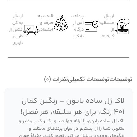
ارسال
پرداخت
قیمت به
ارسال
مستقیم
امن از
صرفه و
به کل
از
درگاه
اقتصادی
کشور از
کارخانه
بانکی
طریق
باربری
توضیحات
توضیحات تکمیلی
نظرات (0)
لاک ژل ساده پایون – رنگین کمان
401 رنگ، برای هر سلیقه، هر فصل!
لاک ژل ساده پایون، با ارائه چهارصد و یک رنگ بی‌نظیر و
متنوع، شما را از جستجو در میان برندهای مختلف و
رنگ‌های محدود بی‌نیاز می‌کند. تصور کنید، دقیقاً همان