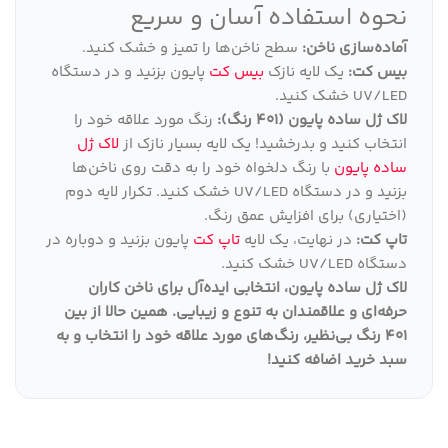
نحوه استفاده آسان و سریع
آماده‌سازی ناخن:
سطح ناخن‌ها را تمیز و خشک کنید.
بیس کت:
یک لایه نازک
بیس کت
پایون بزنید و در دستگاه
UV/LED خشک کنید.
لاک ژل ساده پایون (401 رنگ):
رنگ مورد علاقه خود را
انتخاب کنید و بدرخشید! یک لایه بسیار نازک از
لاک ژل
ساده پایون
با رنگ دلخواه خود را به دقت روی ناخن‌ها
بزنید و در دستگاه UV/LED خشک کنید. تکرار لایه دوم
(اختیاری) برای افزایش عمق رنگ.
تاپ کت:
در نهایت، یک لایه
تاپ کت
پایون بزنید و دوباره در
دستگاه UV/LED خشک کنید.
لاک ژل ساده پایون، انتخابی ایده‌آل برای ناخن کاران
حرفه‌ای و علاقمندان به تنوع و زیبایی
.
همین حالا از بین
401 رنگ بی‌نظیر، رنگ‌های مورد علاقه خود را انتخاب و به
سبد خرید اضافه کنید
!