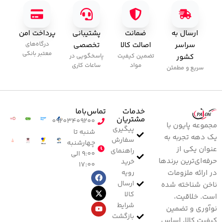
ارسال به
ضمانت
پشتیبانی
پرداخت امن
سراسر
اصالت کالا
تخصصی
درگاه‌های
معتبر بانکی
کشور
تضمین کیفیت
پاسخگویی در
مواد
ساعات کاری
سریع و مطمئن
خدمات
تماس‌با‌ما
مشتریان
۰۹۲۰۳۴۰۹۲۰۰
مجموعه پایون با
پیگیری
شنبه تا
یک دهه تجربه به
سفارش
چهارشنبه
عنوان یکی از
راهنمای
۹:۰۰ الی
حرفه‌ای‌ترین برندها
خرید
۱۷:۰۰
رویه
در ارائه ملزومات
ارسال
ناخن شناخته شده
کالا
است. خلاقیت،
شرایط
نوآوری و تضمین
بازگشت
کیفیت کالا، اساس