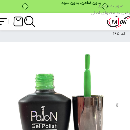
عبور به ناوبری
رفتن به محتوای اصلی
فروشگاه
/
لاک ژل
/
نرمال (ساده)
/
لاک ژل نرمال پایون
کد 195