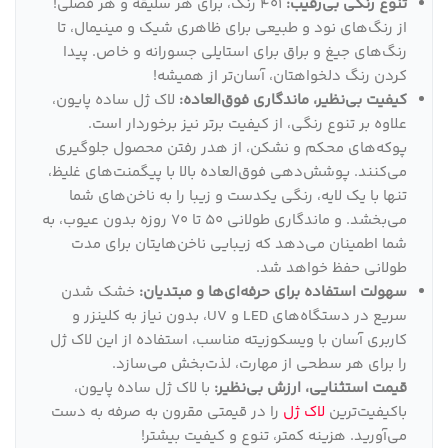
تنوع رنگی بی‌رقیب:
401 رنگ، برای هر سلیقه و هر فصلی!
از رنگ‌های نود و طبیعی برای ظاهری شیک و مینیمال، تا
رنگ‌های جیغ و براق برای استایلی جسورانه و خاص. پیدا
کردن رنگ دلخواهتان، آسان‌تر از همیشه!
کیفیت بی‌نظیر، ماندگاری فوق‌العاده:
لاک ژل ساده پایون،
علاوه بر تنوع رنگی، از کیفیت برتر نیز برخوردار است.
پوکه‌های محکم و نشکن، از هدر رفتن محصول جلوگیری
می‌کنند. پوشش‌دهی فوق‌العاده بالا با پیگمنت‌های غلیظ،
تنها با یک لایه، رنگی یکدست و زیبا را به ناخن‌های شما
می‌بخشد. و ماندگاری طولانی 50 تا 70 روزه بدون عیوب، به
شما اطمینان می‌دهد که زیبایی ناخن‌هایتان برای مدت
طولانی حفظ خواهد شد.
سهولت استفاده برای حرفه‌ای‌ها و مبتدیان:
خشک شدن
سریع در دستگاه‌های LED و UV، بدون نیاز به کلینزر و
کاربری آسان با ویسکوزیته مناسب، استفاده از این لاک ژل
را برای هر سطحی از مهارت، لذت‌بخش می‌سازد.
قیمت استثنایی، ارزش بی‌نظیر:
با لاک ژل ساده پایون،
باکیفیت‌ترین
لاک ژل
را در قیمتی مقرون به صرفه به دست
می‌آورید. هزینه کمتر، تنوع و کیفیت بیشتر!