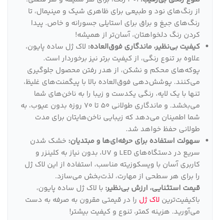
از رنگ‌های نود و طبیعی برای ظاهری شیک و مینیمال، تا
رنگ‌های جیغ و براق برای استایلی جسورانه و خاص. پیدا
کردن رنگ دلخواهتان، آسان‌تر از همیشه!
کیفیت بی‌نظیر، ماندگاری فوق‌العاده:
لاک ژل ساده پایون،
علاوه بر تنوع رنگی، از کیفیت برتر نیز برخوردار است.
پوکه‌های محکم و نشکن، از هدر رفتن محصول جلوگیری
می‌کنند. پوشش‌دهی فوق‌العاده بالا با پیگمنت‌های غلیظ،
تنها با یک لایه، رنگی یکدست و زیبا را به ناخن‌های شما
می‌بخشد. و ماندگاری طولانی 50 تا 70 روزه بدون عیوب، به
شما اطمینان می‌دهد که زیبایی ناخن‌هایتان برای مدت
طولانی حفظ خواهد شد.
سهولت استفاده برای حرفه‌ای‌ها و مبتدیان:
خشک شدن
سریع در دستگاه‌های LED و UV، بدون نیاز به کلینزر و
کاربری آسان با ویسکوزیته مناسب، استفاده از این لاک ژل
را برای هر سطحی از مهارت، لذت‌بخش می‌سازد.
قیمت استثنایی، ارزش بی‌نظیر:
با لاک ژل ساده پایون،
باکیفیت‌ترین
لاک ژل
را در قیمتی مقرون به صرفه به دست
می‌آورید. هزینه کمتر، تنوع و کیفیت بیشتر!