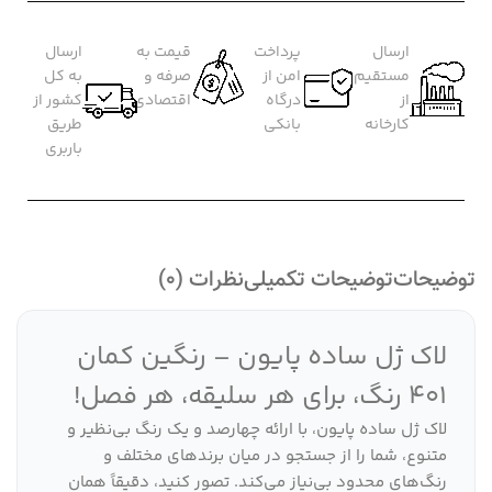
ارسال
پرداخت
قیمت به
ارسال
مستقیم
امن از
صرفه و
به کل
از
درگاه
اقتصادی
کشور از
کارخانه
بانکی
طریق
باربری
توضیحات
توضیحات تکمیلی
نظرات (0)
لاک ژل ساده پایون – رنگین کمان
401 رنگ، برای هر سلیقه، هر فصل!
لاک ژل ساده پایون، با ارائه چهارصد و یک رنگ بی‌نظیر و
متنوع، شما را از جستجو در میان برندهای مختلف و
رنگ‌های محدود بی‌نیاز می‌کند. تصور کنید، دقیقاً همان