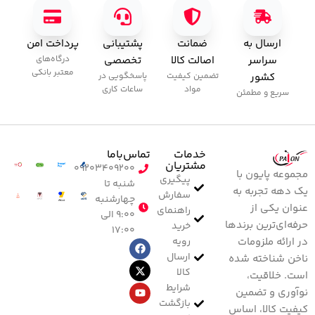
ارسال به
ضمانت
پشتیبانی
پرداخت امن
سراسر
اصالت کالا
تخصصی
درگاه‌های
معتبر بانکی
کشور
تضمین کیفیت
پاسخگویی در
مواد
ساعات کاری
سریع و مطمئن
خدمات
تماس‌با‌ما
مشتریان
۰۹۲۰۳۴۰۹۲۰۰
مجموعه پایون با
پیگیری
شنبه تا
یک دهه تجربه به
سفارش
چهارشنبه
عنوان یکی از
راهنمای
۹:۰۰ الی
حرفه‌ای‌ترین برندها
خرید
۱۷:۰۰
رویه
در ارائه ملزومات
ارسال
ناخن شناخته شده
کالا
است. خلاقیت،
شرایط
نوآوری و تضمین
بازگشت
کیفیت کالا، اساس