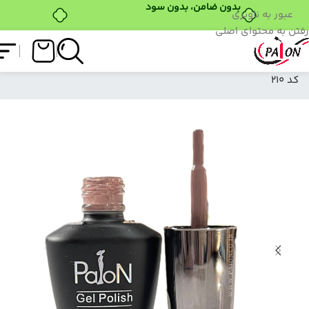
عبور به ناوبری
رفتن به محتوای اصلی
فروشگاه
/
لاک ژل
/
نرمال (ساده)
/
لاک ژل نرمال پایون
کد 210