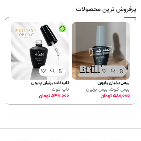
پرفروش ترین محصولات
بیس برلیان پایون
تاپ کات برلیان پایون
فرمر
بیس کوت
,
بیس برلیان
تاپ کوت
پایو
580,000
تومان
545,000
تومان
ابزا
,000