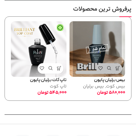
پرفروش ترین محصولات
بیس برلیان پایون
تاپ کات برلیان پایون
فرمر
بیس کوت
,
بیس برلیان
تاپ کوت
پایو
580,000
تومان
545,000
تومان
ابزا
,000