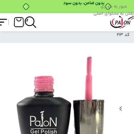
بدون ضامن، بدون سود
عبور به ناوبری
رفتن به محتوای اصلی
فروشگاه
/
لاک ژل
/
نرمال (ساده)
/
لاک ژل نرمال پایون
کد 213