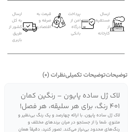
ارسال
پرداخت
قیمت به
ارسال
مستقیم
امن از
صرفه و
به کل
از
درگاه
اقتصادی
کشور از
کارخانه
بانکی
طریق
باربری
توضیحات
توضیحات تکمیلی
نظرات (0)
لاک ژل ساده پایون – رنگین کمان
401 رنگ، برای هر سلیقه، هر فصل!
لاک ژل ساده پایون، با ارائه چهارصد و یک رنگ بی‌نظیر و
متنوع، شما را از جستجو در میان برندهای مختلف و
رنگ‌های محدود بی‌نیاز می‌کند. تصور کنید، دقیقاً همان