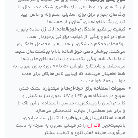
از رنگ‌های نود و طبیعی برای ظاهری شیک و مینیمال، تا
رنگ‌های جیغ و براق برای استایلی جسورانه و خاص. پیدا
کردن رنگ دلخواهتان، آسان‌تر از همیشه!
کیفیت بی‌نظیر، ماندگاری فوق‌العاده:
لاک ژل ساده پایون،
علاوه بر تنوع رنگی، از کیفیت برتر نیز برخوردار است.
پوکه‌های محکم و نشکن، از هدر رفتن محصول جلوگیری
می‌کنند. پوشش‌دهی فوق‌العاده بالا با پیگمنت‌های غلیظ،
تنها با یک لایه، رنگی یکدست و زیبا را به ناخن‌های شما
می‌بخشد. و ماندگاری طولانی 50 تا 70 روزه بدون عیوب، به
شما اطمینان می‌دهد که زیبایی ناخن‌هایتان برای مدت
طولانی حفظ خواهد شد.
سهولت استفاده برای حرفه‌ای‌ها و مبتدیان:
خشک شدن
سریع در دستگاه‌های LED و UV، بدون نیاز به کلینزر و
کاربری آسان با ویسکوزیته مناسب، استفاده از این لاک ژل
را برای هر سطحی از مهارت، لذت‌بخش می‌سازد.
قیمت استثنایی، ارزش بی‌نظیر:
با لاک ژل ساده پایون،
باکیفیت‌ترین
لاک ژل
را در قیمتی مقرون به صرفه به دست
می‌آورید. هزینه کمتر، تنوع و کیفیت بیشتر!