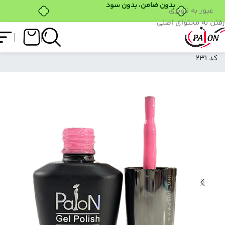
عبور به ناوبری
رفتن به محتوای اصلی
فروشگاه
/
لاک ژل
/
نرمال (ساده)
/
لاک ژل نرمال پایون
کد 231