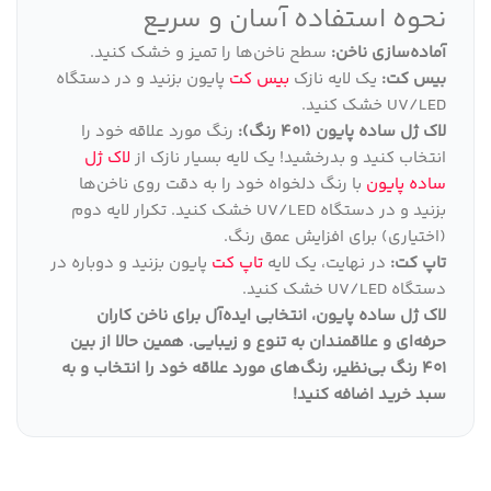
نحوه استفاده آسان و سریع
آماده‌سازی ناخن:
سطح ناخن‌ها را تمیز و خشک کنید.
بیس کت:
یک لایه نازک
بیس کت
پایون بزنید و در دستگاه
UV/LED خشک کنید.
لاک ژل ساده پایون (401 رنگ):
رنگ مورد علاقه خود را
انتخاب کنید و بدرخشید! یک لایه بسیار نازک از
لاک ژل
ساده پایون
با رنگ دلخواه خود را به دقت روی ناخن‌ها
بزنید و در دستگاه UV/LED خشک کنید. تکرار لایه دوم
(اختیاری) برای افزایش عمق رنگ.
تاپ کت:
در نهایت، یک لایه
تاپ کت
پایون بزنید و دوباره در
دستگاه UV/LED خشک کنید.
لاک ژل ساده پایون، انتخابی ایده‌آل برای ناخن کاران
حرفه‌ای و علاقمندان به تنوع و زیبایی
.
همین حالا از بین
401 رنگ بی‌نظیر، رنگ‌های مورد علاقه خود را انتخاب و به
سبد خرید اضافه کنید
!