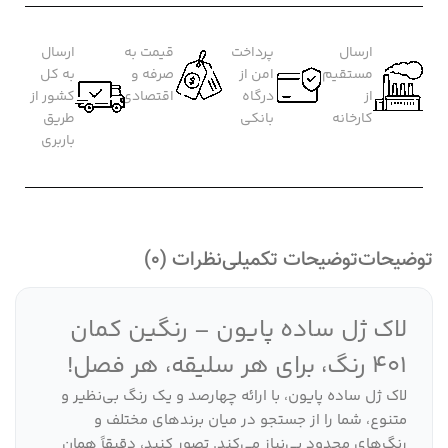
ارسال
پرداخت
قیمت به
ارسال
مستقیم
امن از
صرفه و
به کل
از
درگاه
اقتصادی
کشور از
کارخانه
بانکی
طریق
باربری
توضیحات
توضیحات تکمیلی
نظرات (0)
لاک ژل ساده پایون – رنگین کمان
401 رنگ، برای هر سلیقه، هر فصل!
لاک ژل ساده پایون، با ارائه چهارصد و یک رنگ بی‌نظیر و
متنوع، شما را از جستجو در میان برندهای مختلف و
رنگ‌های محدود بی‌نیاز می‌کند. تصور کنید، دقیقاً همان