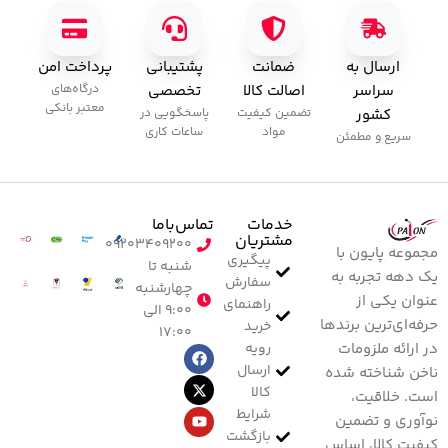
ارسال به
ضمانت
پشتیبانی
پرداخت امن
سراسر
اصالت کالا
تخصصی
درگاه‌های
معتبر بانکی
کشور
تضمین کیفیت
پاسخگویی در
مواد
ساعات کاری
سریع و مطمئن
خدمات
تماس‌با‌ما
مشتریان
۰۹۲۰۳۴۰۹۲۰۰
مجموعه پایون با
پیگیری
شنبه تا
یک دهه تجربه به
سفارش
چهارشنبه
عنوان یکی از
راهنمای
۹:۰۰ الی
حرفه‌ای‌ترین برندها
خرید
۱۷:۰۰
رویه
در ارائه ملزومات
ارسال
ناخن شناخته شده
کالا
است. خلاقیت،
شرایط
نوآوری و تضمین
بازگشت
کیفیت کالا، اساس