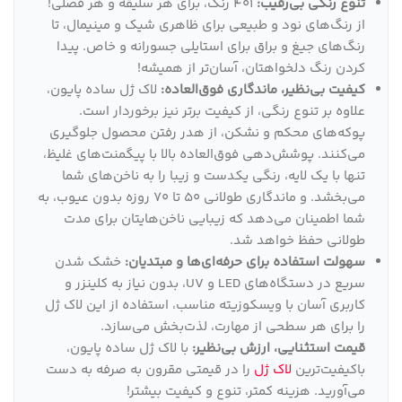
تنوع رنگی بی‌رقیب:
401 رنگ، برای هر سلیقه و هر فصلی!
از رنگ‌های نود و طبیعی برای ظاهری شیک و مینیمال، تا
رنگ‌های جیغ و براق برای استایلی جسورانه و خاص. پیدا
کردن رنگ دلخواهتان، آسان‌تر از همیشه!
کیفیت بی‌نظیر، ماندگاری فوق‌العاده:
لاک ژل ساده پایون،
علاوه بر تنوع رنگی، از کیفیت برتر نیز برخوردار است.
پوکه‌های محکم و نشکن، از هدر رفتن محصول جلوگیری
می‌کنند. پوشش‌دهی فوق‌العاده بالا با پیگمنت‌های غلیظ،
تنها با یک لایه، رنگی یکدست و زیبا را به ناخن‌های شما
می‌بخشد. و ماندگاری طولانی 50 تا 70 روزه بدون عیوب، به
شما اطمینان می‌دهد که زیبایی ناخن‌هایتان برای مدت
طولانی حفظ خواهد شد.
سهولت استفاده برای حرفه‌ای‌ها و مبتدیان:
خشک شدن
سریع در دستگاه‌های LED و UV، بدون نیاز به کلینزر و
کاربری آسان با ویسکوزیته مناسب، استفاده از این لاک ژل
را برای هر سطحی از مهارت، لذت‌بخش می‌سازد.
قیمت استثنایی، ارزش بی‌نظیر:
با لاک ژل ساده پایون،
باکیفیت‌ترین
لاک ژل
را در قیمتی مقرون به صرفه به دست
می‌آورید. هزینه کمتر، تنوع و کیفیت بیشتر!