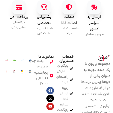
ارسال به
ضمانت
پشتیبانی
پرداخت امن
سراسر
اصالت کالا
تخصصی
درگاه‌های
معتبر بانکی
کشور
تضمین کیفیت
پاسخگویی در
مواد
ساعات کاری
سریع و مطمئن
خدمات
تماس‌با‌ما
مشتریان
۰۹۲۰۳۴۰۹۲۰۰
مجموعه پایون با
پیگیری
شنبه تا
یک دهه تجربه به
سفارش
چهارشنبه
عنوان یکی از
راهنمای
۹:۰۰ الی
حرفه‌ای‌ترین برندها
خرید
۱۷:۰۰
رویه
در ارائه ملزومات
ارسال
ناخن شناخته شده
کالا
است. خلاقیت،
شرایط
نوآوری و تضمین
بازگشت
کیفیت کالا، اساس