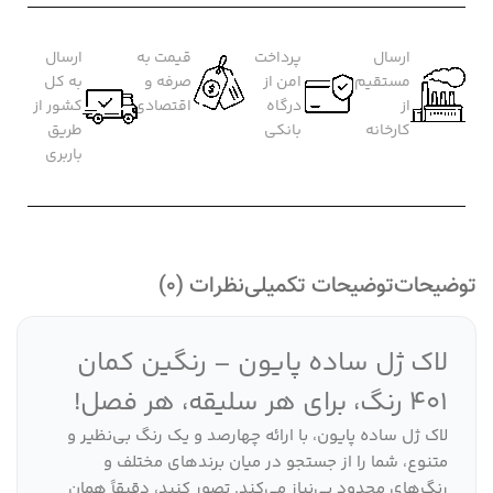
ارسال
پرداخت
قیمت به
ارسال
مستقیم
امن از
صرفه و
به کل
از
درگاه
اقتصادی
کشور از
کارخانه
بانکی
طریق
باربری
توضیحات
توضیحات تکمیلی
نظرات (0)
لاک ژل ساده پایون – رنگین کمان
401 رنگ، برای هر سلیقه، هر فصل!
لاک ژل ساده پایون، با ارائه چهارصد و یک رنگ بی‌نظیر و
متنوع، شما را از جستجو در میان برندهای مختلف و
رنگ‌های محدود بی‌نیاز می‌کند. تصور کنید، دقیقاً همان