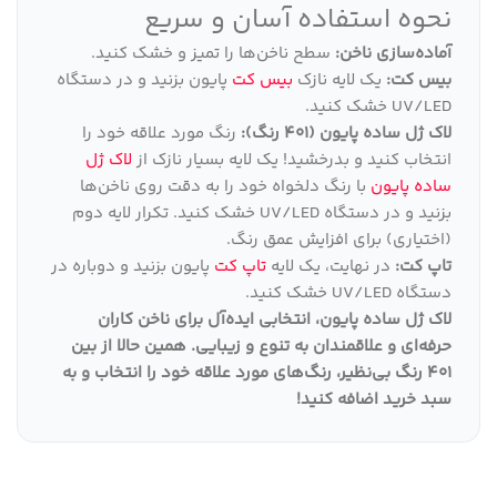
نحوه استفاده آسان و سریع
آماده‌سازی ناخن:
سطح ناخن‌ها را تمیز و خشک کنید.
بیس کت:
یک لایه نازک
بیس کت
پایون بزنید و در دستگاه
UV/LED خشک کنید.
لاک ژل ساده پایون (401 رنگ):
رنگ مورد علاقه خود را
انتخاب کنید و بدرخشید! یک لایه بسیار نازک از
لاک ژل
ساده پایون
با رنگ دلخواه خود را به دقت روی ناخن‌ها
بزنید و در دستگاه UV/LED خشک کنید. تکرار لایه دوم
(اختیاری) برای افزایش عمق رنگ.
تاپ کت:
در نهایت، یک لایه
تاپ کت
پایون بزنید و دوباره در
دستگاه UV/LED خشک کنید.
لاک ژل ساده پایون، انتخابی ایده‌آل برای ناخن کاران
حرفه‌ای و علاقمندان به تنوع و زیبایی
.
همین حالا از بین
401 رنگ بی‌نظیر، رنگ‌های مورد علاقه خود را انتخاب و به
سبد خرید اضافه کنید
!