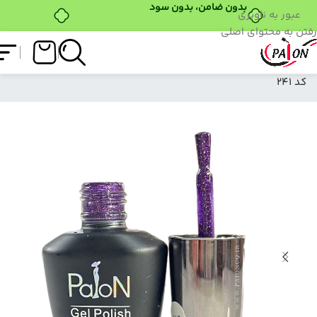
عبور به ناوبری
خرید قسطی با ترب‌پی
رفتن به محتوای اصلی
فروشگاه
/
لاک ژل
/
نرمال (ساده)
/
لاک ژل نرمال پایون
کد 241