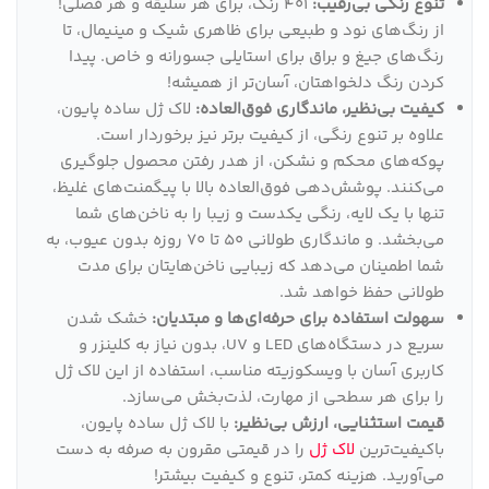
تنوع رنگی بی‌رقیب:
401 رنگ، برای هر سلیقه و هر فصلی!
از رنگ‌های نود و طبیعی برای ظاهری شیک و مینیمال، تا
رنگ‌های جیغ و براق برای استایلی جسورانه و خاص. پیدا
کردن رنگ دلخواهتان، آسان‌تر از همیشه!
کیفیت بی‌نظیر، ماندگاری فوق‌العاده:
لاک ژل ساده پایون،
علاوه بر تنوع رنگی، از کیفیت برتر نیز برخوردار است.
پوکه‌های محکم و نشکن، از هدر رفتن محصول جلوگیری
می‌کنند. پوشش‌دهی فوق‌العاده بالا با پیگمنت‌های غلیظ،
تنها با یک لایه، رنگی یکدست و زیبا را به ناخن‌های شما
می‌بخشد. و ماندگاری طولانی 50 تا 70 روزه بدون عیوب، به
شما اطمینان می‌دهد که زیبایی ناخن‌هایتان برای مدت
طولانی حفظ خواهد شد.
سهولت استفاده برای حرفه‌ای‌ها و مبتدیان:
خشک شدن
سریع در دستگاه‌های LED و UV، بدون نیاز به کلینزر و
کاربری آسان با ویسکوزیته مناسب، استفاده از این لاک ژل
را برای هر سطحی از مهارت، لذت‌بخش می‌سازد.
قیمت استثنایی، ارزش بی‌نظیر:
با لاک ژل ساده پایون،
باکیفیت‌ترین
لاک ژل
را در قیمتی مقرون به صرفه به دست
می‌آورید. هزینه کمتر، تنوع و کیفیت بیشتر!