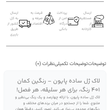
ارسال
پرداخت
قیمت به
ارسال
مستقیم
امن از
صرفه و
به کل
از
درگاه
اقتصادی
کشور از
کارخانه
بانکی
طریق
باربری
توضیحات
توضیحات تکمیلی
نظرات (0)
لاک ژل ساده پایون – رنگین کمان
401 رنگ، برای هر سلیقه، هر فصل!
لاک ژل ساده پایون، با ارائه چهارصد و یک رنگ بی‌نظیر و
متنوع، شما را از جستجو در میان برندهای مختلف و
رنگ‌های محدود بی‌نیاز می‌کند. تصور کنید، دقیقاً همان