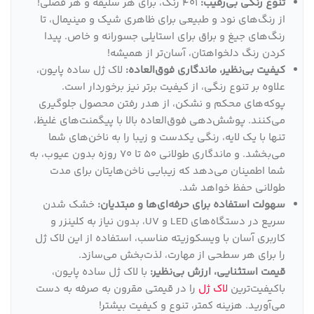
تنوع رنگی بی‌رقیب:
401 رنگ، برای هر سلیقه و هر فصلی!
از رنگ‌های نود و طبیعی برای ظاهری شیک و مینیمال، تا
رنگ‌های جیغ و براق برای استایلی جسورانه و خاص. پیدا
کردن رنگ دلخواهتان، آسان‌تر از همیشه!
کیفیت بی‌نظیر، ماندگاری فوق‌العاده:
لاک ژل ساده پایون،
علاوه بر تنوع رنگی، از کیفیت برتر نیز برخوردار است.
پوکه‌های محکم و نشکن، از هدر رفتن محصول جلوگیری
می‌کنند. پوشش‌دهی فوق‌العاده بالا با پیگمنت‌های غلیظ،
تنها با یک لایه، رنگی یکدست و زیبا را به ناخن‌های شما
می‌بخشد. و ماندگاری طولانی 50 تا 70 روزه بدون عیوب، به
شما اطمینان می‌دهد که زیبایی ناخن‌هایتان برای مدت
طولانی حفظ خواهد شد.
سهولت استفاده برای حرفه‌ای‌ها و مبتدیان:
خشک شدن
سریع در دستگاه‌های LED و UV، بدون نیاز به کلینزر و
کاربری آسان با ویسکوزیته مناسب، استفاده از این لاک ژل
را برای هر سطحی از مهارت، لذت‌بخش می‌سازد.
قیمت استثنایی، ارزش بی‌نظیر:
با لاک ژل ساده پایون،
باکیفیت‌ترین
لاک ژل
را در قیمتی مقرون به صرفه به دست
می‌آورید. هزینه کمتر، تنوع و کیفیت بیشتر!