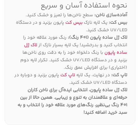
نحوه استفاده آسان و سریع
آماده‌سازی ناخن:
سطح ناخن‌ها را تمیز و خشک کنید.
بیس کت:
یک لایه نازک
بیس کت
پایون بزنید و در دستگاه
UV/LED خشک کنید.
لاک ژل ساده پایون (401 رنگ):
رنگ مورد علاقه خود را
انتخاب کنید و بدرخشید! یک لایه بسیار نازک از
لاک ژل
ساده پایون
با رنگ دلخواه خود را به دقت روی ناخن‌ها
بزنید و در دستگاه UV/LED خشک کنید. تکرار لایه دوم
(اختیاری) برای افزایش عمق رنگ.
تاپ کت:
در نهایت، یک لایه
تاپ کت
پایون بزنید و دوباره در
دستگاه UV/LED خشک کنید.
لاک ژل ساده پایون، انتخابی ایده‌آل برای ناخن کاران
حرفه‌ای و علاقمندان به تنوع و زیبایی
.
همین حالا از بین
401 رنگ بی‌نظیر، رنگ‌های مورد علاقه خود را انتخاب و به
سبد خرید اضافه کنید
!