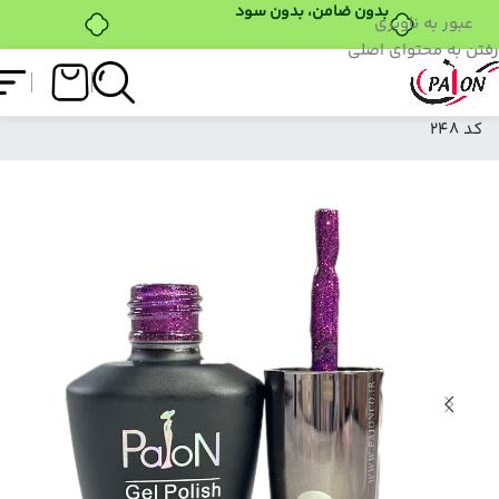
عبور به ناوبری
رفتن به محتوای اصلی
فروشگاه
/
لاک ژل
/
نرمال (ساده)
/
لاک ژل نرمال پایون
کد 248