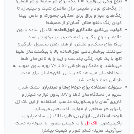
تنوع رنگی بی‌رقیب:
401 رنگ، برای هر سلیقه و هر فصلی!
از رنگ‌های نود و طبیعی برای ظاهری شیک و مینیمال، تا
رنگ‌های جیغ و براق برای استایلی جسورانه و خاص. پیدا
کردن رنگ دلخواهتان، آسان‌تر از همیشه!
کیفیت بی‌نظیر، ماندگاری فوق‌العاده:
لاک ژل ساده پایون،
علاوه بر تنوع رنگی، از کیفیت برتر نیز برخوردار است.
پوکه‌های محکم و نشکن، از هدر رفتن محصول جلوگیری
می‌کنند. پوشش‌دهی فوق‌العاده بالا با پیگمنت‌های غلیظ،
تنها با یک لایه، رنگی یکدست و زیبا را به ناخن‌های شما
می‌بخشد. و ماندگاری طولانی 50 تا 70 روزه بدون عیوب، به
شما اطمینان می‌دهد که زیبایی ناخن‌هایتان برای مدت
طولانی حفظ خواهد شد.
سهولت استفاده برای حرفه‌ای‌ها و مبتدیان:
خشک شدن
سریع در دستگاه‌های LED و UV، بدون نیاز به کلینزر و
کاربری آسان با ویسکوزیته مناسب، استفاده از این لاک ژل
را برای هر سطحی از مهارت، لذت‌بخش می‌سازد.
قیمت استثنایی، ارزش بی‌نظیر:
با لاک ژل ساده پایون،
باکیفیت‌ترین
لاک ژل
را در قیمتی مقرون به صرفه به دست
می‌آورید. هزینه کمتر، تنوع و کیفیت بیشتر!