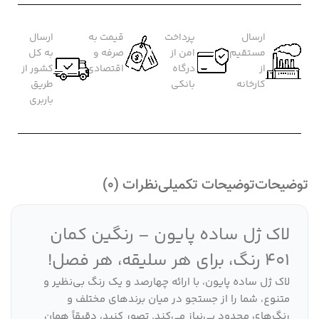
ارسال
پرداخت
قیمت به
ارسال
مستقیم
امن از
صرفه و
به کل
از
درگاه
اقتصادی
کشور از
کارخانه
بانکی
طریق
باربری
توضیحات
توضیحات تکمیلی
نظرات (0)
لاک ژل ساده پایون – رنگین کمان
401 رنگ، برای هر سلیقه، هر فصل!
لاک ژل ساده پایون، با ارائه چهارصد و یک رنگ بی‌نظیر و
متنوع، شما را از جستجو در میان برندهای مختلف و
رنگ‌های محدود بی‌نیاز می‌کند. تصور کنید، دقیقاً همان