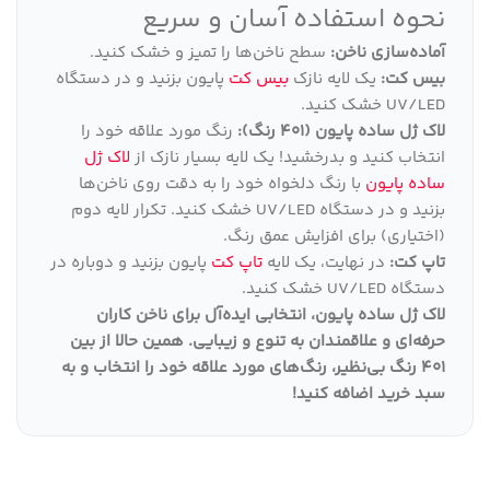
نحوه استفاده آسان و سریع
آماده‌سازی ناخن:
سطح ناخن‌ها را تمیز و خشک کنید.
بیس کت:
یک لایه نازک
بیس کت
پایون بزنید و در دستگاه
UV/LED خشک کنید.
لاک ژل ساده پایون (401 رنگ):
رنگ مورد علاقه خود را
انتخاب کنید و بدرخشید! یک لایه بسیار نازک از
لاک ژل
ساده پایون
با رنگ دلخواه خود را به دقت روی ناخن‌ها
بزنید و در دستگاه UV/LED خشک کنید. تکرار لایه دوم
(اختیاری) برای افزایش عمق رنگ.
تاپ کت:
در نهایت، یک لایه
تاپ کت
پایون بزنید و دوباره در
دستگاه UV/LED خشک کنید.
لاک ژل ساده پایون، انتخابی ایده‌آل برای ناخن کاران
حرفه‌ای و علاقمندان به تنوع و زیبایی
.
همین حالا از بین
401 رنگ بی‌نظیر، رنگ‌های مورد علاقه خود را انتخاب و به
سبد خرید اضافه کنید
!