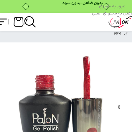
بدون ضامن، بدون سود
عبور به ناوبری
رفتن به محتوای اصلی
فروشگاه
/
لاک ژل
/
نرمال (ساده)
/
لاک ژل نرمال پایون
کد 249