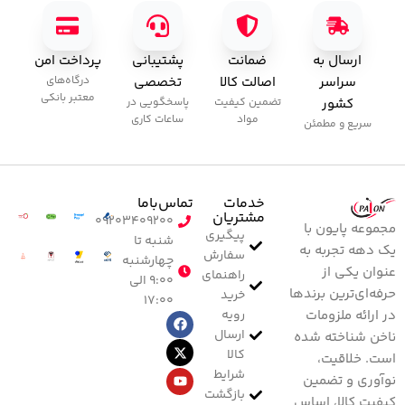
ارسال به
ضمانت
پشتیبانی
پرداخت امن
سراسر
اصالت کالا
تخصصی
درگاه‌های
معتبر بانکی
کشور
تضمین کیفیت
پاسخگویی در
مواد
ساعات کاری
سریع و مطمئن
خدمات
تماس‌با‌ما
مشتریان
۰۹۲۰۳۴۰۹۲۰۰
مجموعه پایون با
پیگیری
شنبه تا
یک دهه تجربه به
سفارش
چهارشنبه
عنوان یکی از
راهنمای
۹:۰۰ الی
حرفه‌ای‌ترین برندها
خرید
۱۷:۰۰
رویه
در ارائه ملزومات
ارسال
ناخن شناخته شده
کالا
است. خلاقیت،
شرایط
نوآوری و تضمین
بازگشت
کیفیت کالا، اساس