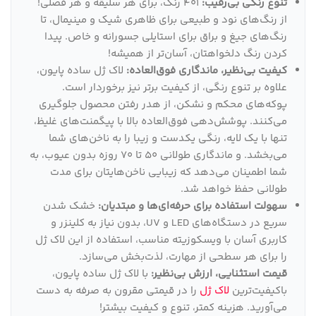
تنوع رنگی بی‌رقیب:
401 رنگ، برای هر سلیقه و هر فصلی!
از رنگ‌های نود و طبیعی برای ظاهری شیک و مینیمال، تا
رنگ‌های جیغ و براق برای استایلی جسورانه و خاص. پیدا
کردن رنگ دلخواهتان، آسان‌تر از همیشه!
کیفیت بی‌نظیر، ماندگاری فوق‌العاده:
لاک ژل ساده پایون،
علاوه بر تنوع رنگی، از کیفیت برتر نیز برخوردار است.
پوکه‌های محکم و نشکن، از هدر رفتن محصول جلوگیری
می‌کنند. پوشش‌دهی فوق‌العاده بالا با پیگمنت‌های غلیظ،
تنها با یک لایه، رنگی یکدست و زیبا را به ناخن‌های شما
می‌بخشد. و ماندگاری طولانی 50 تا 70 روزه بدون عیوب، به
شما اطمینان می‌دهد که زیبایی ناخن‌هایتان برای مدت
طولانی حفظ خواهد شد.
سهولت استفاده برای حرفه‌ای‌ها و مبتدیان:
خشک شدن
سریع در دستگاه‌های LED و UV، بدون نیاز به کلینزر و
کاربری آسان با ویسکوزیته مناسب، استفاده از این لاک ژل
را برای هر سطحی از مهارت، لذت‌بخش می‌سازد.
قیمت استثنایی، ارزش بی‌نظیر:
با لاک ژل ساده پایون،
باکیفیت‌ترین
لاک ژل
را در قیمتی مقرون به صرفه به دست
می‌آورید. هزینه کمتر، تنوع و کیفیت بیشتر!