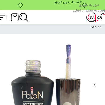
۴ قسط، بدون کارمزد
عبور به ناوبری
رفتن به محتوای اصلی
فروشگاه
/
لاک ژل
/
نرمال (ساده)
/
لاک ژل نرمال پایون
کد 258