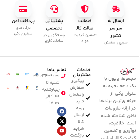
ارسال به
ضمانت
پشتیبانی
پرداخت امن
سراسر
اصالت کالا
تخصصی
درگاه‌های
معتبر بانکی
کشور
تضمین کیفیت
پاسخگویی در
مواد
ساعات کاری
سریع و مطمئن
خدمات
تماس‌با‌ما
مشتریان
۰۹۲۰۳۴۰۹۲۰۰
مجموعه پایون با
پیگیری
شنبه تا
یک دهه تجربه به
سفارش
چهارشنبه
عنوان یکی از
راهنمای
۹:۰۰ الی
حرفه‌ای‌ترین برندها
خرید
۱۷:۰۰
رویه
در ارائه ملزومات
ارسال
ناخن شناخته شده
کالا
است. خلاقیت،
شرایط
نوآوری و تضمین
بازگشت
کیفیت کالا، اساس