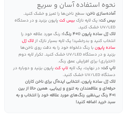
نحوه استفاده آسان و سریع
آماده‌سازی ناخن:
سطح ناخن‌ها را تمیز و خشک کنید.
بیس کت:
یک لایه نازک
بیس کت
پایون بزنید و در دستگاه
UV/LED خشک کنید.
لاک ژل ساده پایون (401 رنگ):
رنگ مورد علاقه خود را
انتخاب کنید و بدرخشید! یک لایه بسیار نازک از
لاک ژل
ساده پایون
با رنگ دلخواه خود را به دقت روی ناخن‌ها
بزنید و در دستگاه UV/LED خشک کنید. تکرار لایه دوم
(اختیاری) برای افزایش عمق رنگ.
تاپ کت:
در نهایت، یک لایه
تاپ کت
پایون بزنید و دوباره در
دستگاه UV/LED خشک کنید.
لاک ژل ساده پایون، انتخابی ایده‌آل برای ناخن کاران
حرفه‌ای و علاقمندان به تنوع و زیبایی
.
همین حالا از بین
401 رنگ بی‌نظیر، رنگ‌های مورد علاقه خود را انتخاب و به
سبد خرید اضافه کنید
!