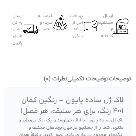
ارسال
پرداخت
قیمت به
ارسال
مستقیم
امن از
صرفه و
به کل
از
درگاه
اقتصادی
کشور از
کارخانه
بانکی
طریق
باربری
توضیحات
توضیحات تکمیلی
نظرات (0)
لاک ژل ساده پایون – رنگین کمان
401 رنگ، برای هر سلیقه، هر فصل!
لاک ژل ساده پایون، با ارائه چهارصد و یک رنگ بی‌نظیر و
متنوع، شما را از جستجو در میان برندهای مختلف و
رنگ‌های محدود بی‌نیاز می‌کند. تصور کنید، دقیقاً همان