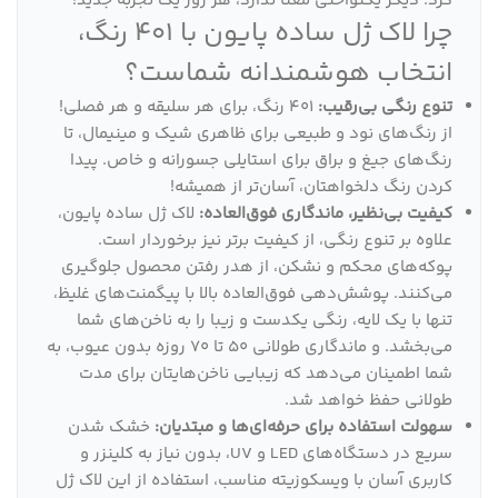
کرد. دیگر یکنواختی معنا ندارد، هر روز یک تجربه جدید!
چرا لاک ژل ساده پایون با 401 رنگ،
انتخاب هوشمندانه شماست؟
تنوع رنگی بی‌رقیب:
401 رنگ، برای هر سلیقه و هر فصلی!
از رنگ‌های نود و طبیعی برای ظاهری شیک و مینیمال، تا
رنگ‌های جیغ و براق برای استایلی جسورانه و خاص. پیدا
کردن رنگ دلخواهتان، آسان‌تر از همیشه!
کیفیت بی‌نظیر، ماندگاری فوق‌العاده:
لاک ژل ساده پایون،
علاوه بر تنوع رنگی، از کیفیت برتر نیز برخوردار است.
پوکه‌های محکم و نشکن، از هدر رفتن محصول جلوگیری
می‌کنند. پوشش‌دهی فوق‌العاده بالا با پیگمنت‌های غلیظ،
تنها با یک لایه، رنگی یکدست و زیبا را به ناخن‌های شما
می‌بخشد. و ماندگاری طولانی 50 تا 70 روزه بدون عیوب، به
شما اطمینان می‌دهد که زیبایی ناخن‌هایتان برای مدت
طولانی حفظ خواهد شد.
سهولت استفاده برای حرفه‌ای‌ها و مبتدیان:
خشک شدن
سریع در دستگاه‌های LED و UV، بدون نیاز به کلینزر و
کاربری آسان با ویسکوزیته مناسب، استفاده از این لاک ژل