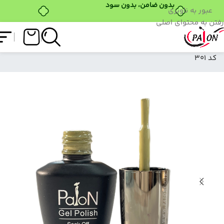
بدون ضامن، بدون سود
عبور به ناوبری
رفتن به محتوای اصلی
فروشگاه
/
لاک ژل
/
نرمال (ساده)
/
لاک ژل نرمال پایون
کد 301