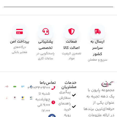
ارسال به
ضمانت
پشتیبانی
پرداخت امن
سراسر
اصالت کالا
تخصصی
درگاه‌های
معتبر بانکی
کشور
تضمین کیفیت
پاسخگویی در
مواد
ساعات کاری
سریع و مطمئن
خدمات
تماس‌با‌ما
مشتریان
۰۹۲۰۳۴۰۹۲۰۰
مجموعه پایون با
پیگیری
شنبه تا
یک دهه تجربه به
سفارش
چهارشنبه
عنوان یکی از
راهنمای
۹:۰۰ الی
حرفه‌ای‌ترین برندها
خرید
۱۷:۰۰
رویه
در ارائه ملزومات