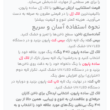
را برای هر سطحی از مهارت، لذت‌بخش می‌سازد.
قیمت استثنایی، ارزش بی‌نظیر:
با لاک ژل ساده پایون،
باکیفیت‌ترین
لاک ژل
را در قیمتی مقرون به صرفه به دست
می‌آورید. هزینه کمتر، تنوع و کیفیت بیشتر!
نحوه استفاده آسان و سریع
آماده‌سازی ناخن:
سطح ناخن‌ها را تمیز و خشک کنید.
بیس کت:
یک لایه نازک
بیس کت
پایون بزنید و در دستگاه
UV/LED خشک کنید.
لاک ژل ساده پایون (401 رنگ):
رنگ مورد علاقه خود را
انتخاب کنید و بدرخشید! یک لایه بسیار نازک از
لاک ژل
ساده پایون
با رنگ دلخواه خود را به دقت روی ناخن‌ها
بزنید و در دستگاه UV/LED خشک کنید. تکرار لایه دوم
(اختیاری) برای افزایش عمق رنگ.
تاپ کت:
در نهایت، یک لایه
تاپ کت
پایون بزنید و دوباره در
دستگاه UV/LED خشک کنید.
لاک ژل ساده پایون، انتخابی ایده‌آل برای ناخن کاران
حرفه‌ای و علاقمندان به تنوع و زیبایی
.
همین حالا از بین
401 رنگ بی‌نظیر، رنگ‌های مورد علاقه خود را انتخاب و به