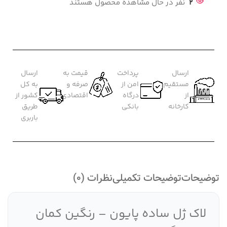
2
نفر در حال مشاهده محصول هستند
ارسال
پرداخت
قیمت به
ارسال
مستقیم
امن از
صرفه و
به کل
از
درگاه
اقتصادی
کشور از
کارخانه
بانکی
طریق
باربری
توضیحات
توضیحات تکمیلی
نظرات (0)
لاک ژل ساده پایون – رنگین کمان