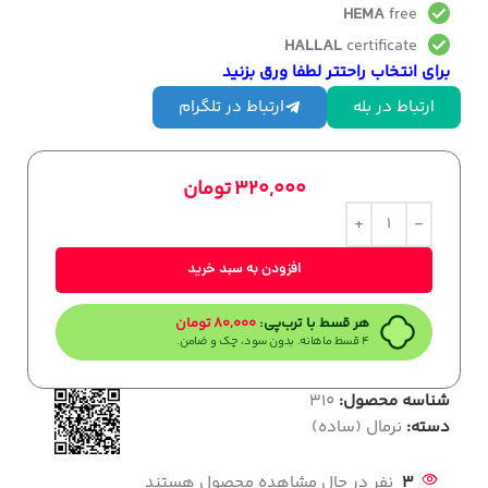
HEMA
free
HALLAL
certificate
برای انتخاب راحتتر لطفا ورق بزنید
ارتباط در بله
ارتباط در تلگرام
320,000
تومان
افزودن به سبد خرید
هر قسط با ترب‌پی:
80,000
تومان
۴ قسط ماهانه. بدون سود، چک و ضامن.
شناسه محصول:
310
دسته:
نرمال (ساده)
3
نفر در حال مشاهده محصول هستند