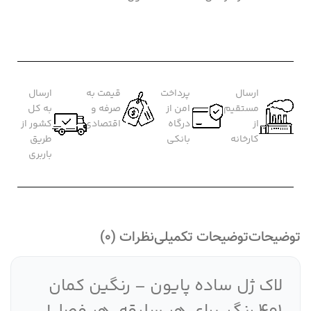
ارسال
پرداخت
قیمت به
ارسال
مستقیم
امن از
صرفه و
به کل
از
درگاه
اقتصادی
کشور از
کارخانه
بانکی
طریق
باربری
توضیحات
توضیحات تکمیلی
نظرات (0)
لاک ژل ساده پایون – رنگین کمان