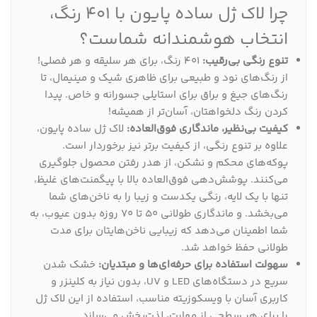
چرا لاک ژل ساده پایون با 401 رنگ،
انتخاب هوشمندانه شماست؟
تنوع رنگی بی‌رقیب:
401 رنگ، برای هر سلیقه و هر فصلی!
از رنگ‌های نود و طبیعی برای ظاهری شیک و مینیمال، تا
رنگ‌های جیغ و براق برای استایلی جسورانه و خاص. پیدا
کردن رنگ دلخواهتان، آسان‌تر از همیشه!
کیفیت بی‌نظیر، ماندگاری فوق‌العاده:
لاک ژل ساده پایون،
علاوه بر تنوع رنگی، از کیفیت برتر نیز برخوردار است.
پوکه‌های محکم و نشکن، از هدر رفتن محصول جلوگیری
می‌کنند. پوشش‌دهی فوق‌العاده بالا با پیگمنت‌های غلیظ،
تنها با یک لایه، رنگی یکدست و زیبا را به ناخن‌های شما
می‌بخشد. و ماندگاری طولانی 50 تا 70 روزه بدون عیوب، به
شما اطمینان می‌دهد که زیبایی ناخن‌هایتان برای مدت
طولانی حفظ خواهد شد.
سهولت استفاده برای حرفه‌ای‌ها و مبتدیان:
خشک شدن
سریع در دستگاه‌های LED و UV، بدون نیاز به کلینزر و
کاربری آسان با ویسکوزیته مناسب، استفاده از این لاک ژل
را برای هر سطحی از مهارت، لذت‌بخش می‌سازد.