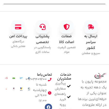
ارسال به
ضمانت
پشتیبانی
پرداخت امن
سراسر
اصالت کالا
تخصصی
درگاه‌های
معتبر بانکی
کشور
تضمین کیفیت
پاسخگویی در
مواد
ساعات کاری
سریع و مطمئن
خدمات
تماس‌با‌ما
مشتریان
۰۹۲۰۳۴۰۹۲۰۰
مجموعه پایون با
پیگیری
شنبه تا
یک دهه تجربه به
سفارش
چهارشنبه
عنوان یکی از
راهنمای
۹:۰۰ الی
حرفه‌ای‌ترین برندها
خرید
۱۷:۰۰
رویه
در ارائه ملزومات