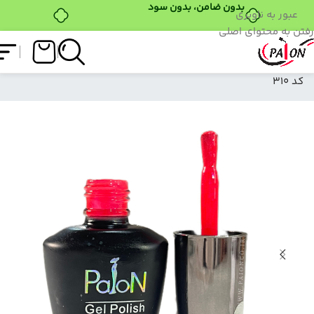
عبور به ناوبری
رفتن به محتوای اصلی
فروشگاه
/
لاک ژل
/
نرمال (ساده)
/
لاک ژل نرمال پایون
کد 310