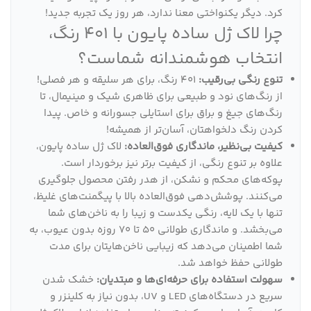
کرد. دیگر یکنواختی معنا ندارد، هر روز یک تجربه جدید!
چرا لاک ژل ساده پایون با 401 رنگ،
انتخاب هوشمندانه شماست؟
تنوع رنگی بی‌رقیب:
401 رنگ، برای هر سلیقه و هر فصلی!
از رنگ‌های نود و طبیعی برای ظاهری شیک و مینیمال، تا
رنگ‌های جیغ و براق برای استایلی جسورانه و خاص. پیدا
کردن رنگ دلخواهتان، آسان‌تر از همیشه!
کیفیت بی‌نظیر، ماندگاری فوق‌العاده:
لاک ژل ساده پایون،
علاوه بر تنوع رنگی، از کیفیت برتر نیز برخوردار است.
پوکه‌های محکم و نشکن، از هدر رفتن محصول جلوگیری
می‌کنند. پوشش‌دهی فوق‌العاده بالا با پیگمنت‌های غلیظ،
تنها با یک لایه، رنگی یکدست و زیبا را به ناخن‌های شما
می‌بخشد. و ماندگاری طولانی 50 تا 70 روزه بدون عیوب، به
شما اطمینان می‌دهد که زیبایی ناخن‌هایتان برای مدت
طولانی حفظ خواهد شد.
سهولت استفاده برای حرفه‌ای‌ها و مبتدیان:
خشک شدن
سریع در دستگاه‌های LED و UV، بدون نیاز به کلینزر و