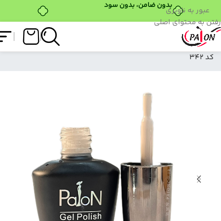
بدون ضامن، بدون سود
عبور به ناوبری
رفتن به محتوای اصلی
فروشگاه
/
لاک ژل
/
نرمال (ساده)
/
لاک ژل نرمال پایون
کد 342