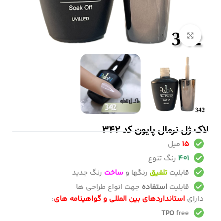
بزرگنمایی تصویر
لاک ژل نرمال پایون کد 342
15
میل
401
رنگ تنوع
قابلیت
تلفیق
رنگها و
ساخت
رنگ جدید
قابلیت
استفاده
جهت انواع طراحی ها
دارای
استانداردهای بین المللی و گواهینامه های
:
TPO
free