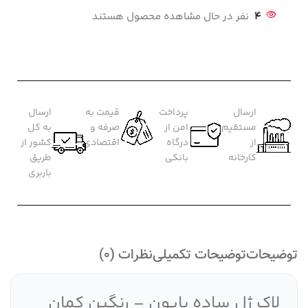
4
نفر در حال مشاهده محصول هستند
ارسال
پرداخت
قیمت به
ارسال
مستقیم
امن از
صرفه و
به کل
از
درگاه
اقتصادی
کشور از
کارخانه
بانکی
طریق
باربری
توضیحات
توضیحات تکمیلی
نظرات (0)
لاک ژل ساده پایون – رنگین کمان