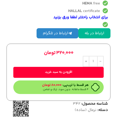
HEMA
free
HALLAL
certificate
برای انتخاب راحتتر لطفا ورق بزنید
ارتباط در بله
ارتباط در تلگرام
320,000
تومان
افزودن به سبد خرید
هر قسط با ترب‌پی:
80,000
تومان
۴ قسط ماهانه. بدون سود، چک و ضامن.
شناسه محصول:
342
دسته:
نرمال (ساده)