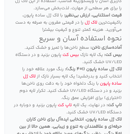
کاربری آسان با ویسکوزیته مناسب، استفاده از این لاک ژل
را برای هر سطحی از مهارت، لذت‌بخش می‌سازد.
قیمت استثنایی، ارزش بی‌نظیر:
با لاک ژل ساده پایون،
باکیفیت‌ترین
لاک ژل
را در قیمتی مقرون به صرفه به دست
می‌آورید. هزینه کمتر، تنوع و کیفیت بیشتر!
نحوه استفاده آسان و سریع
آماده‌سازی ناخن:
سطح ناخن‌ها را تمیز و خشک کنید.
بیس کت:
یک لایه نازک
بیس کت
پایون بزنید و در دستگاه
UV/LED خشک کنید.
لاک ژل ساده پایون (401 رنگ):
رنگ مورد علاقه خود را
انتخاب کنید و بدرخشید! یک لایه بسیار نازک از
لاک ژل
ساده پایون
با رنگ دلخواه خود را به دقت روی ناخن‌ها
بزنید و در دستگاه UV/LED خشک کنید. تکرار لایه دوم
(اختیاری) برای افزایش عمق رنگ.
تاپ کت:
در نهایت، یک لایه
تاپ کت
پایون بزنید و دوباره در
دستگاه UV/LED خشک کنید.
لاک ژل ساده پایون، انتخابی ایده‌آل برای ناخن کاران
حرفه‌ای و علاقمندان به تنوع و زیبایی
.
همین حالا از بین
401 رنگ بی‌نظیر، رنگ‌های مورد علاقه خود را انتخاب و به