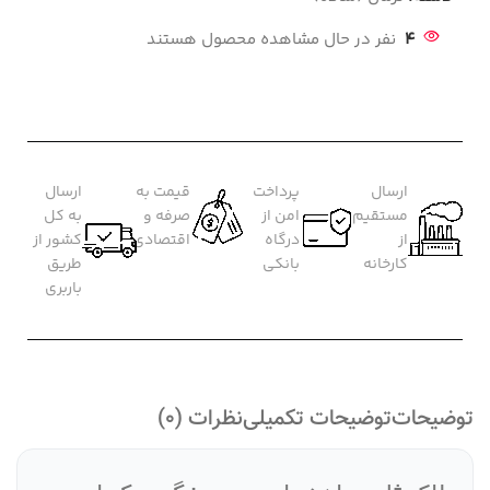
4
نفر در حال مشاهده محصول هستند
ارسال
پرداخت
قیمت به
ارسال
مستقیم
امن از
صرفه و
به کل
از
درگاه
اقتصادی
کشور از
کارخانه
بانکی
طریق
باربری
توضیحات
توضیحات تکمیلی
نظرات (0)