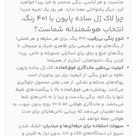
مناسبت، و هر لباسی، رنگی منحصر به فرد پیدا خواهید
کرد. دیگر یکنواختی معنا ندارد، هر روز یک تجربه جدید!
چرا لاک ژل ساده پایون با 401 رنگ،
انتخاب هوشمندانه شماست؟
تنوع رنگی بی‌رقیب:
401 رنگ، برای هر سلیقه و هر فصلی!
از رنگ‌های نود و طبیعی برای ظاهری شیک و مینیمال، تا
رنگ‌های جیغ و براق برای استایلی جسورانه و خاص. پیدا
کردن رنگ دلخواهتان، آسان‌تر از همیشه!
کیفیت بی‌نظیر، ماندگاری فوق‌العاده:
لاک ژل ساده پایون،
علاوه بر تنوع رنگی، از کیفیت برتر نیز برخوردار است.
پوکه‌های محکم و نشکن، از هدر رفتن محصول جلوگیری
می‌کنند. پوشش‌دهی فوق‌العاده بالا با پیگمنت‌های غلیظ،
تنها با یک لایه، رنگی یکدست و زیبا را به ناخن‌های شما
می‌بخشد. و ماندگاری طولانی 50 تا 70 روزه بدون عیوب، به
شما اطمینان می‌دهد که زیبایی ناخن‌هایتان برای مدت
طولانی حفظ خواهد شد.
سهولت استفاده برای حرفه‌ای‌ها و مبتدیان:
خشک شدن
سریع در دستگاه‌های LED و UV، بدون نیاز به کلینزر و