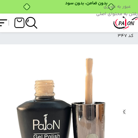
عبور به ناوبری
رفتن به محتوای اصلی
فروشگاه
/
لاک ژل
/
نرمال (ساده)
/
لاک ژل نرمال پایون
کد 347