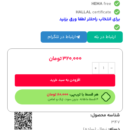
HEMA
free
HALLAL
certificate
برای انتخاب راحتتر لطفا ورق بزنید
ارتباط در بله
ارتباط در تلگرام
320,000
تومان
افزودن به سبد خرید
هر قسط با ترب‌پی:
80,000
تومان
۴ قسط ماهانه. بدون سود، چک و ضامن.
شناسه محصول:
347
دسته:
نرمال (ساده)