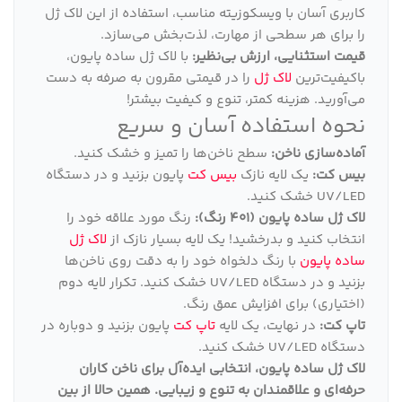
کاربری آسان با ویسکوزیته مناسب، استفاده از این لاک ژل
را برای هر سطحی از مهارت، لذت‌بخش می‌سازد.
قیمت استثنایی، ارزش بی‌نظیر:
با لاک ژل ساده پایون،
باکیفیت‌ترین
لاک ژل
را در قیمتی مقرون به صرفه به دست
می‌آورید. هزینه کمتر، تنوع و کیفیت بیشتر!
نحوه استفاده آسان و سریع
آماده‌سازی ناخن:
سطح ناخن‌ها را تمیز و خشک کنید.
بیس کت:
یک لایه نازک
بیس کت
پایون بزنید و در دستگاه
UV/LED خشک کنید.
لاک ژل ساده پایون (401 رنگ):
رنگ مورد علاقه خود را
انتخاب کنید و بدرخشید! یک لایه بسیار نازک از
لاک ژل
ساده پایون
با رنگ دلخواه خود را به دقت روی ناخن‌ها
بزنید و در دستگاه UV/LED خشک کنید. تکرار لایه دوم
(اختیاری) برای افزایش عمق رنگ.
تاپ کت:
در نهایت، یک لایه
تاپ کت
پایون بزنید و دوباره در
دستگاه UV/LED خشک کنید.
لاک ژل ساده پایون، انتخابی ایده‌آل برای ناخن کاران
حرفه‌ای و علاقمندان به تنوع و زیبایی
.
همین حالا از بین