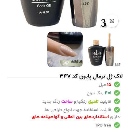
بزرگنمایی تصویر
لاک ژل نرمال پایون کد 347
15
میل
401
رنگ تنوع
قابلیت
تلفیق
رنگها و
ساخت
رنگ جدید
قابلیت
استفاده
جهت انواع طراحی ها
دارای
استانداردهای بین المللی و گواهینامه های
:
TPO
free