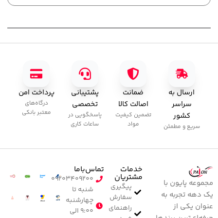
,000
ارسال به
ضمانت
پشتیبانی
پرداخت امن
سراسر
اصالت کالا
تخصصی
درگاه‌های
معتبر بانکی
کشور
تضمین کیفیت
پاسخگویی در
مواد
ساعات کاری
سریع و مطمئن
خدمات
تماس‌با‌ما
مشتریان
۰۹۲۰۳۴۰۹۲۰۰
مجموعه پایون با
پیگیری
شنبه تا
یک دهه تجربه به
سفارش
چهارشنبه
عنوان یکی از
راهنمای
۹:۰۰ الی