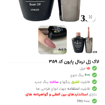
بزرگنمایی تصویر
لاک ژل نرمال پایون کد 359
15
میل
401
رنگ تنوع
قابلیت
تلفیق
رنگها و
ساخت
رنگ جدید
قابلیت
استفاده
جهت انواع طراحی ها
دارای
استانداردهای بین المللی و گواهینامه های
:
TPO
free