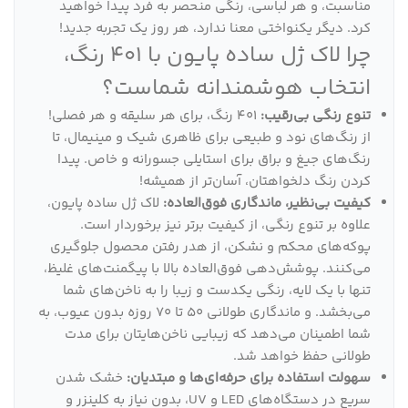
مناسبت، و هر لباسی، رنگی منحصر به فرد پیدا خواهید
کرد. دیگر یکنواختی معنا ندارد، هر روز یک تجربه جدید!
چرا لاک ژل ساده پایون با 401 رنگ،
انتخاب هوشمندانه شماست؟
تنوع رنگی بی‌رقیب:
401 رنگ، برای هر سلیقه و هر فصلی!
از رنگ‌های نود و طبیعی برای ظاهری شیک و مینیمال، تا
رنگ‌های جیغ و براق برای استایلی جسورانه و خاص. پیدا
کردن رنگ دلخواهتان، آسان‌تر از همیشه!
کیفیت بی‌نظیر، ماندگاری فوق‌العاده:
لاک ژل ساده پایون،
علاوه بر تنوع رنگی، از کیفیت برتر نیز برخوردار است.
پوکه‌های محکم و نشکن، از هدر رفتن محصول جلوگیری
می‌کنند. پوشش‌دهی فوق‌العاده بالا با پیگمنت‌های غلیظ،
تنها با یک لایه، رنگی یکدست و زیبا را به ناخن‌های شما
می‌بخشد. و ماندگاری طولانی 50 تا 70 روزه بدون عیوب، به
شما اطمینان می‌دهد که زیبایی ناخن‌هایتان برای مدت
طولانی حفظ خواهد شد.
سهولت استفاده برای حرفه‌ای‌ها و مبتدیان:
خشک شدن
سریع در دستگاه‌های LED و UV، بدون نیاز به کلینزر و