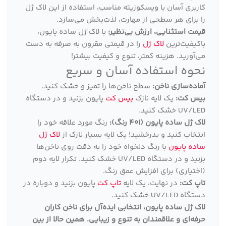
کاربری آسان با ویسکوزیته مناسب، استفاده از این لاک ژل
را برای هر سطحی از مهارت، لذت‌بخش می‌سازد.
قیمت استثنایی، ارزش بی‌نظیر:
با لاک ژل ساده پایون،
باکیفیت‌ترین
لاک ژل
را در قیمتی مقرون به صرفه به دست
می‌آورید. هزینه کمتر، تنوع و کیفیت بیشتر!
نحوه استفاده آسان و سریع
آماده‌سازی ناخن:
سطح ناخن‌ها را تمیز و خشک کنید.
بیس کت:
یک لایه نازک
بیس کت
پایون بزنید و در دستگاه
UV/LED خشک کنید.
لاک ژل ساده پایون (401 رنگ):
رنگ مورد علاقه خود را
انتخاب کنید و بدرخشید! یک لایه بسیار نازک از
لاک ژل
ساده پایون
با رنگ دلخواه خود را به دقت روی ناخن‌ها
بزنید و در دستگاه UV/LED خشک کنید. تکرار لایه دوم
(اختیاری) برای افزایش عمق رنگ.
تاپ کت:
در نهایت، یک لایه
تاپ کت
پایون بزنید و دوباره در
دستگاه UV/LED خشک کنید.
لاک ژل ساده پایون، انتخابی ایده‌آل برای ناخن کاران
حرفه‌ای و علاقمندان به تنوع و زیبایی
.
همین حالا از بین