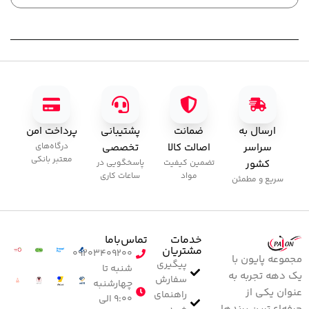
,000
ارسال به
ضمانت
پشتیبانی
پرداخت امن
سراسر
اصالت کالا
تخصصی
درگاه‌های
معتبر بانکی
کشور
تضمین کیفیت
پاسخگویی در
مواد
ساعات کاری
سریع و مطمئن
خدمات
تماس‌با‌ما
مشتریان
۰۹۲۰۳۴۰۹۲۰۰
مجموعه پایون با
پیگیری
شنبه تا
یک دهه تجربه به
سفارش
چهارشنبه
عنوان یکی از
راهنمای
۹:۰۰ الی