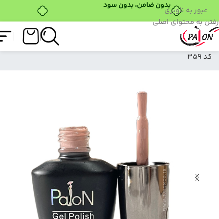
بدون ضامن، بدون سود
عبور به ناوبری
رفتن به محتوای اصلی
فروشگاه
/
لاک ژل
/
نرمال (ساده)
/
لاک ژل نرمال پایون
کد 359