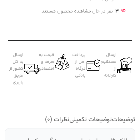
3
نفر در حال مشاهده محصول هستند
ارسال
پرداخت
قیمت به
ارسال
مستقیم
امن از
صرفه و
به کل
از
درگاه
اقتصادی
کشور از
کارخانه
بانکی
طریق
باربری
توضیحات
توضیحات تکمیلی
نظرات (0)