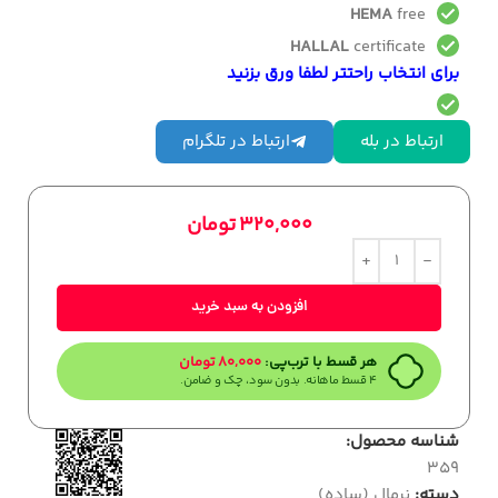
HEMA
free
HALLAL
certificate
برای انتخاب راحتتر لطفا ورق بزنید
ارتباط در بله
ارتباط در تلگرام
320,000
تومان
افزودن به سبد خرید
هر قسط با ترب‌پی:
80,000
تومان
۴ قسط ماهانه. بدون سود، چک و ضامن.
شناسه محصول:
359
دسته:
نرمال (ساده)