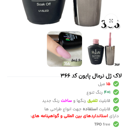
بزرگنمایی تصویر
لاک ژل نرمال پایون کد 366
15
میل
401
رنگ تنوع
قابلیت
تلفیق
رنگها و
ساخت
رنگ جدید
قابلیت
استفاده
جهت انواع طراحی ها
دارای
استانداردهای بین المللی و گواهینامه های
:
TPO
free