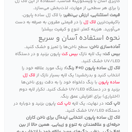
کاربری آسان با ویسکوزیته مناسب، استفاده از این لاک ژل
را برای هر سطحی از مهارت، لذت‌بخش می‌سازد.
قیمت استثنایی، ارزش بی‌نظیر:
با لاک ژل ساده پایون،
باکیفیت‌ترین
لاک ژل
را در قیمتی مقرون به صرفه به دست
می‌آورید. هزینه کمتر، تنوع و کیفیت بیشتر!
نحوه استفاده آسان و سریع
آماده‌سازی ناخن:
سطح ناخن‌ها را تمیز و خشک کنید.
بیس کت:
یک لایه نازک
بیس کت
پایون بزنید و در دستگاه
UV/LED خشک کنید.
لاک ژل ساده پایون (401 رنگ):
رنگ مورد علاقه خود را
انتخاب کنید و بدرخشید! یک لایه بسیار نازک از
لاک ژل
ساده پایون
با رنگ دلخواه خود را به دقت روی ناخن‌ها
بزنید و در دستگاه UV/LED خشک کنید. تکرار لایه دوم
(اختیاری) برای افزایش عمق رنگ.
تاپ کت:
در نهایت، یک لایه
تاپ کت
پایون بزنید و دوباره در
دستگاه UV/LED خشک کنید.
لاک ژل ساده پایون، انتخابی ایده‌آل برای ناخن کاران
حرفه‌ای و علاقمندان به تنوع و زیبایی
.
همین حالا از بین
401 رنگ بی‌نظیر، رنگ‌های مورد علاقه خود را انتخاب و به