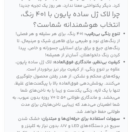
کرد. دیگر یکنواختی معنا ندارد، هر روز یک تجربه جدید!
چرا لاک ژل ساده پایون با 401 رنگ،
انتخاب هوشمندانه شماست؟
تنوع رنگی بی‌رقیب:
401 رنگ، برای هر سلیقه و هر فصلی!
از رنگ‌های نود و طبیعی برای ظاهری شیک و مینیمال، تا
رنگ‌های جیغ و براق برای استایلی جسورانه و خاص. پیدا
کردن رنگ دلخواهتان، آسان‌تر از همیشه!
کیفیت بی‌نظیر، ماندگاری فوق‌العاده:
لاک ژل ساده پایون،
علاوه بر تنوع رنگی، از کیفیت برتر نیز برخوردار است.
پوکه‌های محکم و نشکن، از هدر رفتن محصول جلوگیری
می‌کنند. پوشش‌دهی فوق‌العاده بالا با پیگمنت‌های غلیظ،
تنها با یک لایه، رنگی یکدست و زیبا را به ناخن‌های شما
می‌بخشد. و ماندگاری طولانی 50 تا 70 روزه بدون عیوب، به
شما اطمینان می‌دهد که زیبایی ناخن‌هایتان برای مدت
طولانی حفظ خواهد شد.
سهولت استفاده برای حرفه‌ای‌ها و مبتدیان:
خشک شدن
سریع در دستگاه‌های LED و UV، بدون نیاز به کلینزر و