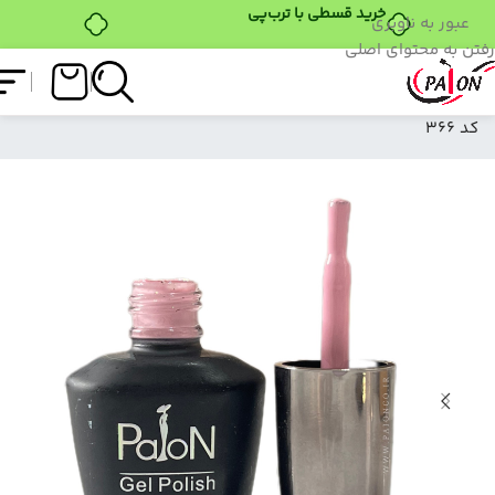
خرید قسطی با ترب‌پی
عبور به ناوبری
رفتن به محتوای اصلی
فروشگاه
/
لاک ژل
/
نرمال (ساده)
/
لاک ژل نرمال پایون
کد 366