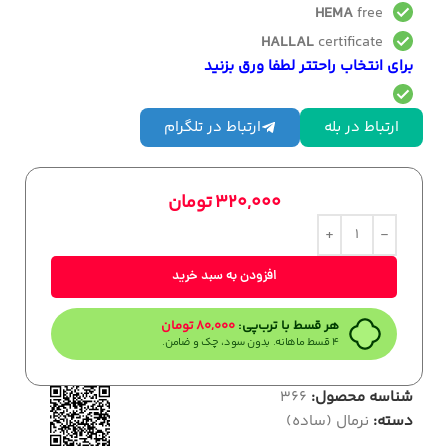
HEMA
free
HALLAL
certificate
برای انتخاب راحتتر لطفا ورق بزنید
ارتباط در بله
ارتباط در تلگرام
320,000
تومان
افزودن به سبد خرید
هر قسط با ترب‌پی:
80,000
تومان
۴ قسط ماهانه. بدون سود، چک و ضامن.
شناسه محصول:
366
دسته:
نرمال (ساده)