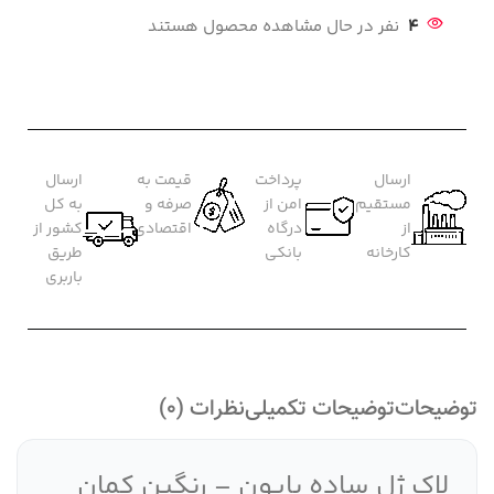
4
نفر در حال مشاهده محصول هستند
ارسال
پرداخت
قیمت به
ارسال
مستقیم
امن از
صرفه و
به کل
از
درگاه
اقتصادی
کشور از
کارخانه
بانکی
طریق
باربری
توضیحات
توضیحات تکمیلی
نظرات (0)
لاک ژل ساده پایون – رنگین کمان