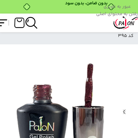
عبور به ناوبری
رفتن به محتوای اصلی
فروشگاه
/
لاک ژل
/
نرمال (ساده)
/
لاک ژل نرمال پایون
کد 395