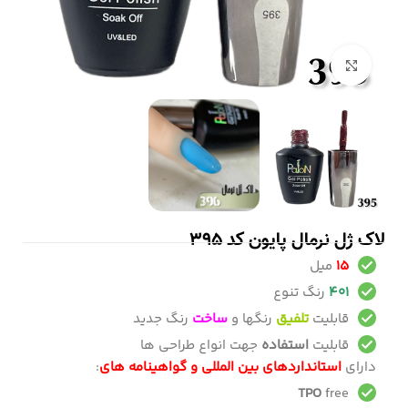
بزرگنمایی تصویر
لاک ژل نرمال پایون کد 395
15
میل
401
رنگ تنوع
قابلیت
تلفیق
رنگها و
ساخت
رنگ جدید
قابلیت
استفاده
جهت انواع طراحی ها
دارای
استانداردهای بین المللی و گواهینامه های
:
TPO
free