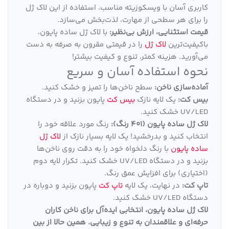
کاربری آسان با ویسکوزیته مناسب، استفاده از این لاک ژل
را برای هر سطحی از مهارت، لذت‌بخش می‌سازد.
قیمت استثنایی، ارزش بی‌نظیر:
با لاک ژل ساده پایون،
باکیفیت‌ترین
لاک ژل
را در قیمتی مقرون به صرفه به دست
می‌آورید. هزینه کمتر، تنوع و کیفیت بیشتر!
نحوه استفاده آسان و سریع
آماده‌سازی ناخن:
سطح ناخن‌ها را تمیز و خشک کنید.
بیس کت:
یک لایه نازک
بیس کت
پایون بزنید و در دستگاه
UV/LED خشک کنید.
لاک ژل ساده پایون (401 رنگ):
رنگ مورد علاقه خود را
انتخاب کنید و بدرخشید! یک لایه بسیار نازک از
لاک ژل
ساده پایون
با رنگ دلخواه خود را به دقت روی ناخن‌ها
بزنید و در دستگاه UV/LED خشک کنید. تکرار لایه دوم
(اختیاری) برای افزایش عمق رنگ.
تاپ کت:
در نهایت، یک لایه
تاپ کت
پایون بزنید و دوباره در
دستگاه UV/LED خشک کنید.
لاک ژل ساده پایون، انتخابی ایده‌آل برای ناخن کاران
حرفه‌ای و علاقمندان به تنوع و زیبایی
.
همین حالا از بین