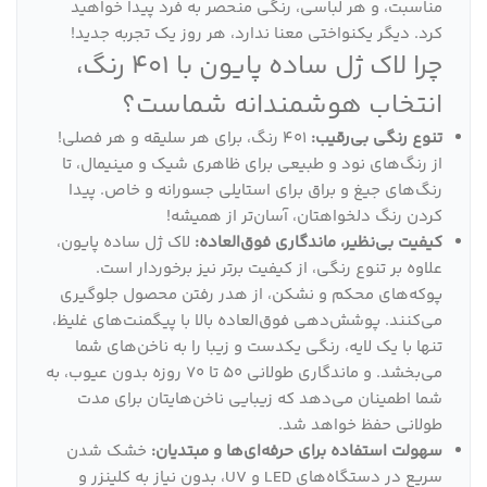
مناسبت، و هر لباسی، رنگی منحصر به فرد پیدا خواهید
کرد. دیگر یکنواختی معنا ندارد، هر روز یک تجربه جدید!
چرا لاک ژل ساده پایون با 401 رنگ،
انتخاب هوشمندانه شماست؟
تنوع رنگی بی‌رقیب:
401 رنگ، برای هر سلیقه و هر فصلی!
از رنگ‌های نود و طبیعی برای ظاهری شیک و مینیمال، تا
رنگ‌های جیغ و براق برای استایلی جسورانه و خاص. پیدا
کردن رنگ دلخواهتان، آسان‌تر از همیشه!
کیفیت بی‌نظیر، ماندگاری فوق‌العاده:
لاک ژل ساده پایون،
علاوه بر تنوع رنگی، از کیفیت برتر نیز برخوردار است.
پوکه‌های محکم و نشکن، از هدر رفتن محصول جلوگیری
می‌کنند. پوشش‌دهی فوق‌العاده بالا با پیگمنت‌های غلیظ،
تنها با یک لایه، رنگی یکدست و زیبا را به ناخن‌های شما
می‌بخشد. و ماندگاری طولانی 50 تا 70 روزه بدون عیوب، به
شما اطمینان می‌دهد که زیبایی ناخن‌هایتان برای مدت
طولانی حفظ خواهد شد.
سهولت استفاده برای حرفه‌ای‌ها و مبتدیان:
خشک شدن
سریع در دستگاه‌های LED و UV، بدون نیاز به کلینزر و