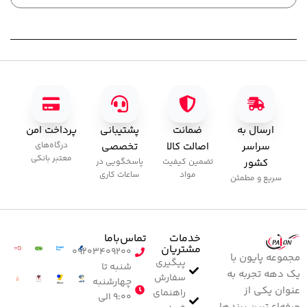
,000
ارسال به
ضمانت
پشتیبانی
پرداخت امن
سراسر
اصالت کالا
تخصصی
درگاه‌های
معتبر بانکی
کشور
تضمین کیفیت
پاسخگویی در
مواد
ساعات کاری
سریع و مطمئن
خدمات
تماس‌با‌ما
مشتریان
۰۹۲۰۳۴۰۹۲۰۰
مجموعه پایون با
پیگیری
شنبه تا
یک دهه تجربه به
سفارش
چهارشنبه
عنوان یکی از
راهنمای
۹:۰۰ الی