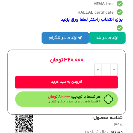
HEMA
free
HALLAL
certificate
برای انتخاب راحتتر لطفا ورق بزنید
ارتباط در بله
ارتباط در تلگرام
320,000
تومان
افزودن به سبد خرید
هر قسط با ترب‌پی:
80,000
تومان
۴ قسط ماهانه. بدون سود، چک و ضامن.
شناسه محصول:
395
دسته:
نرمال (ساده)