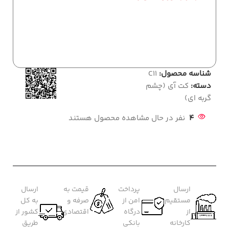
شناسه محصول:
C11
دسته:
کت آی (چشم
گربه ای)
4
نفر در حال مشاهده محصول هستند
ارسال
پرداخت
قیمت به
ارسال
مستقیم
امن از
صرفه و
به کل
از
درگاه
اقتصادی
کشور از
کارخانه
بانکی
طریق