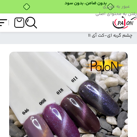
بدون ضامن، بدون سود
عبور به ناوبری
رفتن به محتوای اصلی
فروشگاه
/
لاک ژل
/
کت آی (چشم گربه ای)
/
لاک ژل
چشم گربه ای-کت آی 11