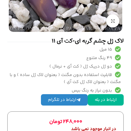
بزرگنمایی تصویر
لاک ژل چشم گربه ای-کت آی 11
15 میل
49 رنگ متنوع
دو ژل دریک ژل ( کت آی + نرمال )
قابلیت استفاده بدون مگنت ( بعنوان لاک ژل ساده ) و با
مگنت ( بعنوان لاک ژل کت آی )
بدون نیاز به رنگ بیس
ارتباط در بله
ارتباط در تلگرام
248,000
تومان
در انبار موجود نمی باشد