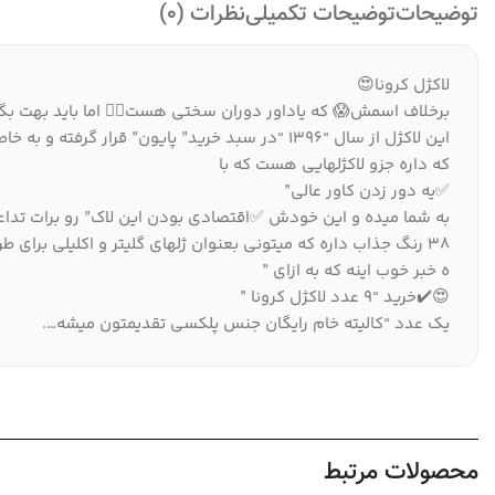
توضیحات
توضیحات تکمیلی
نظرات (0)
لاکژل کرونا😍
برخلاف اسمش😱 که یاداور دوران سختی هست😵‍💫 اما باید بهت بگم
این لاکژل از سال “1396 “در سبد خرید” پایون” قرار گرفته و به خاطر ✅ پیگمنت عالی و کاور بالایی”
که داره جزو لاکژلهایی هست که با
✅یه دور زدن کاور عالی”
به شما میده و این خودش ✅اقتصادی بودن این لاک” رو برات تداعی
38 رنگ جذاب داره که میتونی بعنوان ژلهای گلیتر و اکلیلی برای طراحی و حتی طراحی های زیرکاشت هم ازش استفاده کنی
ه خبر خوب اینه که به ازای ”
😍✔️خرید “9 عدد لاکژل کرونا ”
یک عدد “کالیته خام رایگان جنس پلکسی تقدیمتون میشه….
محصولات مرتبط