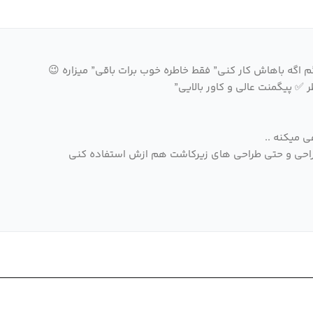
 اگه باهاش کار کنی” فقط خاطره خوب برات باقی” میزاره 😉
 میکنه ..