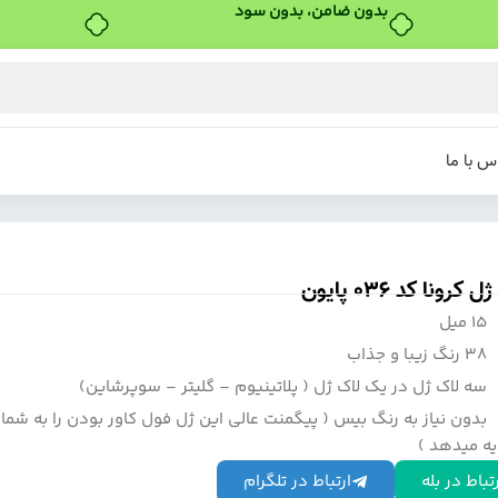
بدون ضامن، بدون سود
س با ما
 کرونا کد 036 پایون
15 میل
38 رنگ زیبا و جذاب
سه لاک ژل در یک لاک ژل ( پلاتینیوم – گلیتر – سوپرشاین)
بدون نیاز به رنگ بیس ( پیگمنت عالی این ژل فول کاور بودن را به شما
ه میدهد )
تباط در بله
ارتباط در تلگرام