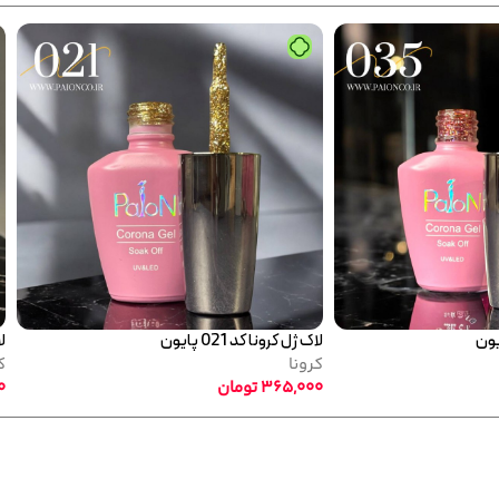
لاک ژل کرونا کد 012 پایون
لاک
کرونا
کر
365,000
تومان
00