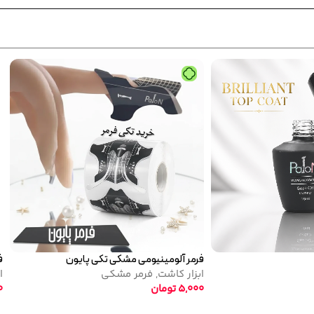
آلومینیومی تکی پایون
جدید
ر کاشت
,
فرمر نقره ای
5
تومان
پلی ژل پایون کد 01
کاشت ژل
,
پلی ژل