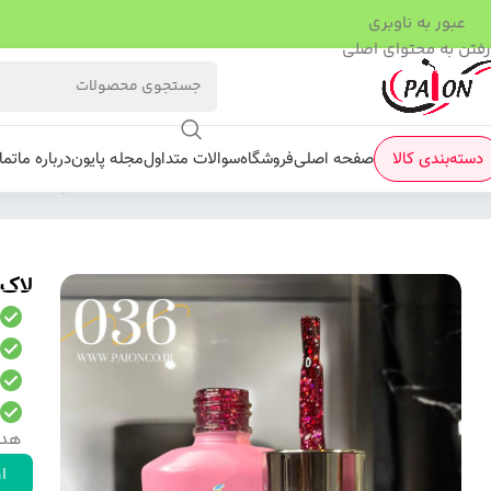
عبور به ناوبری
رفتن به محتوای اصلی
دسته‌بندی کالا
صفحه اصلی
فروشگاه
سوالات متداول
مجله پایون
درباره ما
تما
فروشگاه
/
لاک ژل
/
کرونا
/
لاک ژل کرونا کد 036 پایون
لاک ژل
هدی
ار