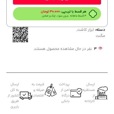
هر قسط با ترب‌پی:
30,000
تومان
۴ قسط ماهانه. بدون سود، چک و ضامن.
دسته:
ابزار کاشت
,
مگنت
3
نفر در حال مشاهده محصول هستند
ارسال
پرداخت
قیمت به
ارسال
مستقیم
امن از
صرفه و
به کل
از
درگاه
اقتصادی
کشور از
کارخانه
بانکی
طریق
باربری