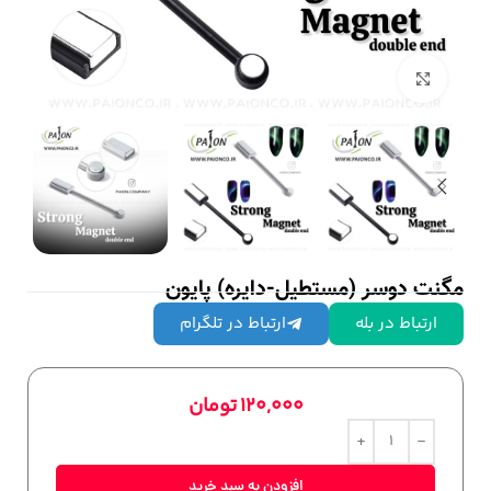
بزرگنمایی تصویر
مگنت دوسر (مستطیل-دایره) پایون
ارتباط در بله
ارتباط در تلگرام
120,000
تومان
افزودن به سبد خرید