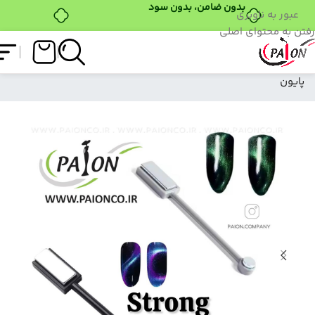
بدون ضامن، بدون سود
عبور به ناوبری
رفتن به محتوای اصلی
فروشگاه
/
ابزار کاشت
/
مگنت دوسر (مستطیل-دایره)
پایون