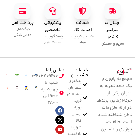
ارسال به
ضمانت
پشتیبانی
پرداخت امن
سراسر
اصالت کالا
تخصصی
درگاه‌های
معتبر بانکی
کشور
تضمین کیفیت
پاسخگویی در
مواد
ساعات کاری
سریع و مطمئن
خدمات
تماس‌با‌ما
مشتریان
۰۹۲۰۳۴۰۹۲۰۰
مجموعه پایون با
پیگیری
شنبه تا
یک دهه تجربه به
سفارش
چهارشنبه
عنوان یکی از
راهنمای
۹:۰۰ الی
حرفه‌ای‌ترین برندها
خرید
۱۷:۰۰
رویه
در ارائه ملزومات
ارسال
ناخن شناخته شده
کالا
است. خلاقیت،
شرایط
نوآوری و تضمین
بازگشت