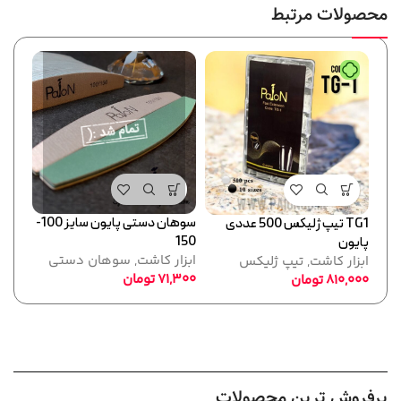
محصولات مرتبط
سوهان دستی پایون سایز 100-
TG1 تیپ ژلیکس 500 عددی
150
پایون
پایو
ابزار کاشت
,
سوهان دستی
ابزار کاشت
,
تیپ ژلیکس
ابزا
71,300
تومان
810,000
تومان
,000
پرفروش ترین محصولات