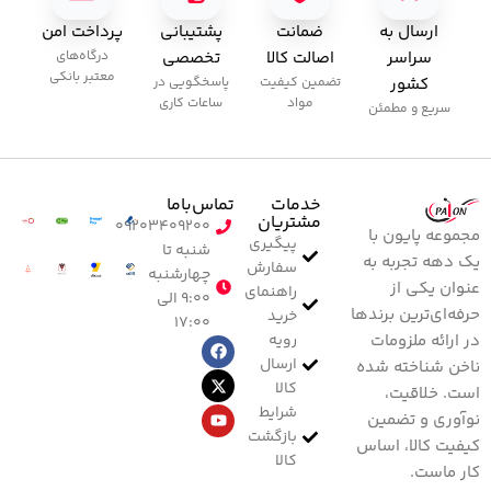
ارسال به
ضمانت
پشتیبانی
پرداخت امن
سراسر
اصالت کالا
تخصصی
درگاه‌های
معتبر بانکی
کشور
تضمین کیفیت
پاسخگویی در
مواد
ساعات کاری
سریع و مطمئن
خدمات
تماس‌با‌ما
مشتریان
۰۹۲۰۳۴۰۹۲۰۰
مجموعه پایون با
پیگیری
شنبه تا
یک دهه تجربه به
سفارش
چهارشنبه
عنوان یکی از
راهنمای
۹:۰۰ الی
حرفه‌ای‌ترین برندها
خرید
۱۷:۰۰
رویه
در ارائه ملزومات
ارسال
ناخن شناخته شده
کالا
است. خلاقیت،
شرایط
نوآوری و تضمین
بازگشت
کیفیت کالا، اساس
کالا
کار ماست.