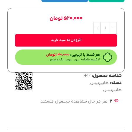
520,000
تومان
افزودن به سبد خرید
هر قسط با ترب‌پی:
130,000
تومان
۴ قسط ماهانه. بدون سود، چک و ضامن.
شناسه محصول:
H02
دسته:
هایپربیس
,
هایپربیس
2
نفر در حال مشاهده محصول هستند