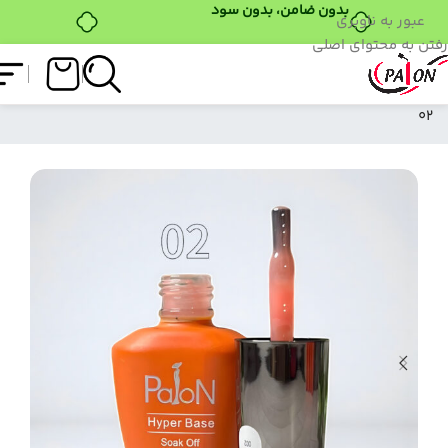
عبور به ناوبری
رفتن به محتوای اصلی
فروشگاه
/
لاک ژل
/
هایپربیس
/
هایپر بیس پایون
02