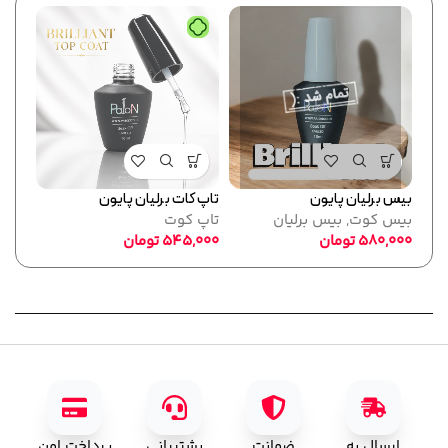
بیس برلیان پایون
تاپ کات برلیان پایون
فرمر
بیس کوت
,
بیس برلیان
تاپ کوت
پایو
580,000
تومان
545,000
تومان
ابزا
,000
ارسال به
ضمانت
پشتیبانی
پرداخت امن