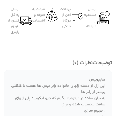
ارسال
پرداخت
قیمت به
ارسال
مستقیم
امن از
صرفه و
به کل
از
درگاه
اقتصادی
کشور از
کارخانه
بانکی
طریق
باربری
توضیحات
نظرات (0)
هایپربیس
این ژل از دسته ژلهای خانواده رابر بیس ها هست با غلظتی
بیشتر از رابر ها
به بیان ساده تر میتونیم بگیم که جزو لیکویید پلی ژلهای
سافت محسوب شده و برای
. حجیم سازی