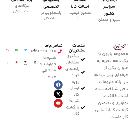
سراسر
اصالت کالا
تخصصی
درگاه‌های
معتبر بانکی
کشور
تضمین کیفیت
پاسخگویی در
مواد
ساعات کاری
سریع و مطمئن
خدمات
تماس‌با‌ما
مشتریان
۰۹۲۰۳۴۰۹۲۰۰
مجموعه پایون با
پیگیری
شنبه تا
یک دهه تجربه به
سفارش
چهارشنبه
عنوان یکی از
راهنمای
۹:۰۰ الی
حرفه‌ای‌ترین برندها
خرید
۱۷:۰۰
رویه
در ارائه ملزومات
ارسال
ناخن شناخته شده
کالا
است. خلاقیت،
شرایط
نوآوری و تضمین
بازگشت
کیفیت کالا، اساس
کالا
کار ماست.