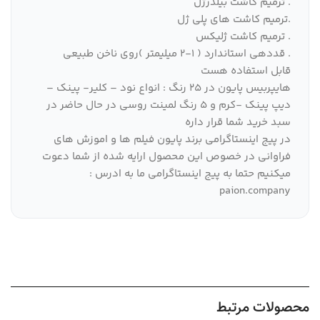
. ترمیم کاشت بیلدرژل
.ترمیم کاشت های پلی ژل
. ترمیم کاشت ژلیکس
. قددهی استاندارد ( 1-2 میلیمتر )‌روی ناخن طبیعی
قابل استفاده هست
هایپربیس پایون در 25 رنگ : انواع نود – کلیر- پینک –
دیپ پینک -کرم و 5 رنگ لمینت روسی در حال حاضر در
سبد خرید شما قرار داره
در پیج اینستاگرامی برند پایون فیلم ها و اموزش های
فراوانی در خصوص این محصول ارایه شده از شما دعوت
میکنیم حتما به پیج اینستاگرامی ما به ادرس :
paion.company
محصولات مرتبط