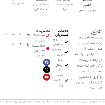
معتبر بانکی
کشور
تضمین کیفیت
پاسخگویی در
مواد
ساعات کاری
سریع و مطمئن
خدمات
تماس‌با‌ما
مشتریان
۰۹۲۰۳۴۰۹۲۰۰
مجموعه پایون با
پیگیری
شنبه تا
یک دهه تجربه به
سفارش
چهارشنبه
عنوان یکی از
راهنمای
۹:۰۰ الی
حرفه‌ای‌ترین برندها
خرید
۱۷:۰۰
رویه
در ارائه ملزومات
ارسال
ناخن شناخته شده
کالا
است. خلاقیت،
شرایط
نوآوری و تضمین
بازگشت
کیفیت کالا، اساس
کالا
کار ماست.
تمامی حقوق این وب‌سایت متعلق به شرکت
پیگیری سفارش
راهنمای خرید
رویه ارسال کالا