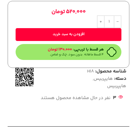
520,000
تومان
افزودن به سبد خرید
هر قسط با ترب‌پی:
130,000
تومان
۴ قسط ماهانه. بدون سود، چک و ضامن.
شناسه محصول:
H18
دسته:
هایپربیس
,
هایپربیس
3
نفر در حال مشاهده محصول هستند