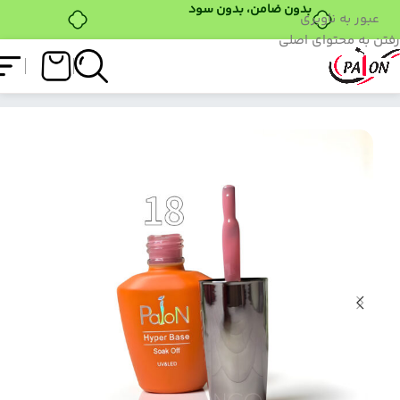
بدون ضامن، بدون سود
عبور به ناوبری
رفتن به محتوای اصلی
فروشگاه
/
لاک ژل
/
هایپربیس
/
هایپر بیس پایون 18