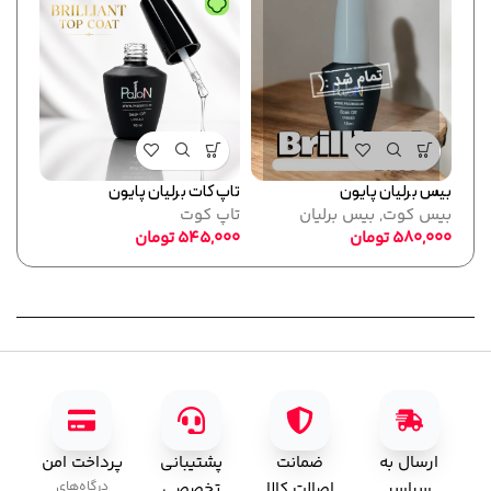
بیس برلیان پایون
تاپ کات برلیان پایون
فرمر
بیس کوت
,
بیس برلیان
تاپ کوت
پایو
580,000
تومان
545,000
تومان
ابزا
,000
ارسال به
ضمانت
پشتیبانی
پرداخت امن
سراسر
اصالت کالا
تخصصی
درگاه‌های