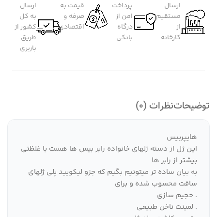
ارسال
پرداخت
قیمت به
ارسال
مستقیم
امن از
صرفه و
به کل
از
درگاه
اقتصادی
کشور از
کارخانه
بانکی
طریق
باربری
توضیحات
نظرات (0)
هایپربیس
این ژل از دسته ژلهای خانواده رابر بیس ها هست با غلظتی
بیشتر از رابر ها
به بیان ساده تر میتونیم بگیم که جزو لیکویید پلی ژلهای
سافت محسوب شده و برای
. حجیم سازی
. لمینت ناخن طبیعی