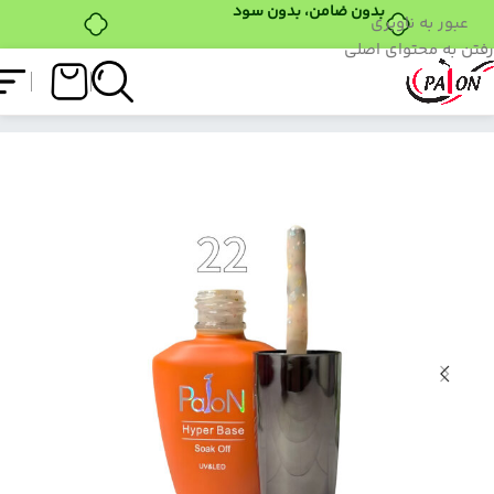
عبور به ناوبری
خرید قسطی با ترب‌پی
رفتن به محتوای اصلی
فروشگاه
/
لاک ژل
/
هایپربیس
/
هایپر بیس پایون 22