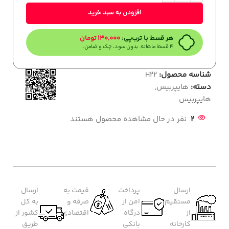
افزودن به سبد خرید
هر قسط با ترب‌پی:
130,000
تومان
۴ قسط ماهانه. بدون سود، چک و ضامن.
شناسه محصول:
H22
دسته:
هایپربیس
,
هایپربیس
2
نفر در حال مشاهده محصول هستند
ارسال
پرداخت
قیمت به
ارسال
مستقیم
امن از
صرفه و
به کل
از
درگاه
اقتصادی
کشور از
کارخانه
بانکی
طریق