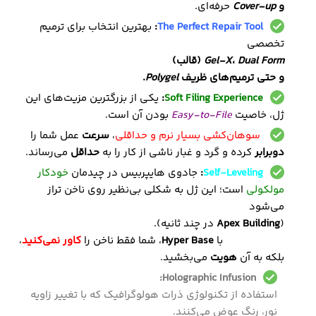
و
Cover-up
حرفه‌ای.
The Perfect Repair Tool
:
بهترین انتخاب برای ترمیم
تخصصی
Dual Form
،
Gel-X
(قالب)
و حتی ترمیم‌های ظریف
Polygel
.
Soft Filing Experience
:
یکی از بزرگترین مزیت‌های این
ژل، خاصیت
Easy-to-File
بودن آن است.
سوهان‌کشی بسیار نرم و حداقلی
،
سرعت
عمل شما را
دوبرابر
کرده و گرد و غبار ناشی از کار را به
حداقل
می‌رساند.
Self-Leveling
:
جادوی هایپربیس در چیدمان
خودکار
مولکولی
است؛
این ژل به شکلی بی‌نظیر روی ناخن تراز
می‌شود
(
Apex Building
در چند ثانیه).
با
Hyper Base
، شما فقط ناخن را
کاور نمی‌کنید
،
بلکه به آن
هویت
می‌بخشید.
Holographic Infusion:
استفاده از تکنولوژی ذرات هولوگرافیک که با تغییر زاویه
نور، رنگ عوض می‌کنند.