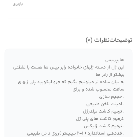
باربری
توضیحات
نظرات (0)
هایپربیس
این ژل از دسته ژلهای خانواده رابر بیس ها هست با غلظتی
بیشتر از رابر ها
به بیان ساده تر میتونیم بگیم که جزو لیکویید پلی ژلهای
سافت محسوب شده و برای
. حجیم سازی
. لمینت ناخن طبیعی
. ترمیم کاشت بیلدرژل
.ترمیم کاشت های پلی ژل
. ترمیم کاشت ژلیکس
. قددهی استاندارد ( 1-2 میلیمتر )‌روی ناخن طبیعی