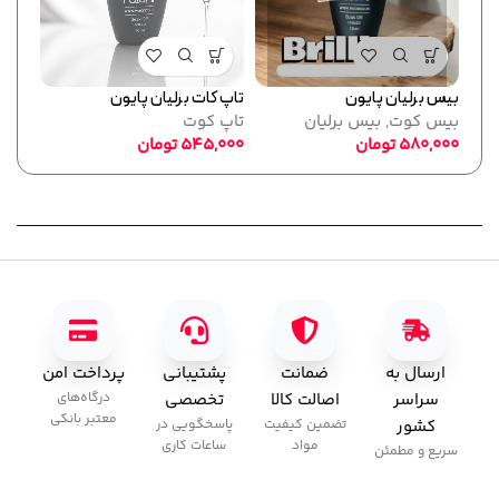
بیس برلیان پایون
تاپ کات برلیان پایون
فرمر
بیس کوت
,
بیس برلیان
تاپ کوت
پایو
580,000
تومان
545,000
تومان
ابزا
,000
ارسال به
ضمانت
پشتیبانی
پرداخت امن
سراسر
اصالت کالا
تخصصی
درگاه‌های
معتبر بانکی
کشور
تضمین کیفیت
پاسخگویی در
مواد
ساعات کاری
سریع و مطمئن