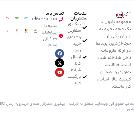
خدمات
تماس‌با‌ما
مشتریان
۰۹۲۰۳۴۰۹۲۰۰
مجموعه پایون با
پیگیری
شنبه تا
یک دهه تجربه به
سفارش
چهارشنبه
عنوان یکی از
راهنمای
۹:۰۰ الی
حرفه‌ای‌ترین برندها
خرید
۱۷:۰۰
رویه
در ارائه ملزومات
ارسال
ناخن شناخته شده
کالا
است. خلاقیت،
شرایط
نوآوری و تضمین
بازگشت
کیفیت کالا، اساس
کالا
کار ماست.
تمامی حقوق این وب‌سایت متعلق به شرکت
پیگیری سفارش
راهنمای خرید
رویه ارسال کالا
پایون می‌باشد.