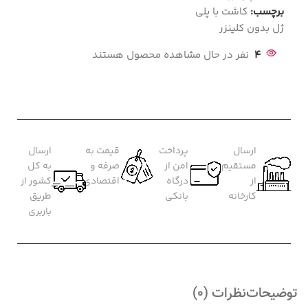
برچسب:
کاشت با پلی
ژل بدون کلینزر
4
نفر در حال مشاهده محصول هستند
ارسال
پرداخت
قیمت به
ارسال
مستقیم
امن از
صرفه و
به کل
از
درگاه
اقتصادی
کشور از
کارخانه
بانکی
طریق
باربری
توضیحات
نظرات (0)