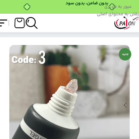
بدون ضامن، بدون سود
عبور به ناوبری
رفتن به محتوای اصلی
فروشگاه
/
کاشت ژل
/
پلی ژل
/
پلی ژل پایون کد 03
جدید