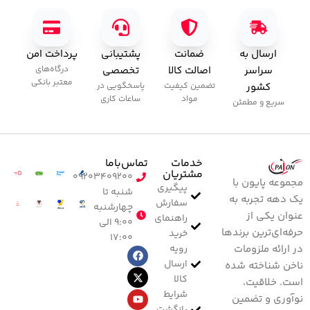
ارسال به
ضمانت
پشتیبانی
پرداخت امن
سراسر
اصالت کالا
تخصصی
درگاه‌های
معتبر بانکی
کشور
تضمین کیفیت
پاسخگویی در
مواد
ساعات کاری
سریع و مطمئن
خدمات
تماس‌با‌ما
مشتریان
۰۹۲۰۳۴۰۹۲۰۰
مجموعه پایون با
پیگیری
شنبه تا
یک دهه تجربه به
سفارش
چهارشنبه
عنوان یکی از
راهنمای
۹:۰۰ الی
حرفه‌ای‌ترین برندها
خرید
۱۷:۰۰
رویه
در ارائه ملزومات
ارسال
ناخن شناخته شده
کالا
است. خلاقیت،
شرایط
نوآوری و تضمین
بازگشت