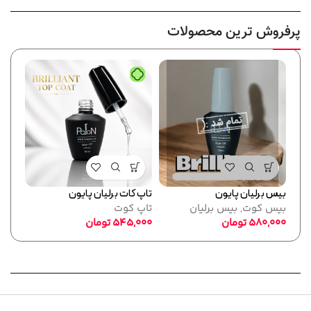
پرفروش ترین محصولات
بیس برلیان پایون
تاپ کات برلیان پایون
فرمر
بیس کوت
,
بیس برلیان
تاپ کوت
پایو
580,000
تومان
545,000
تومان
ابزا
,000