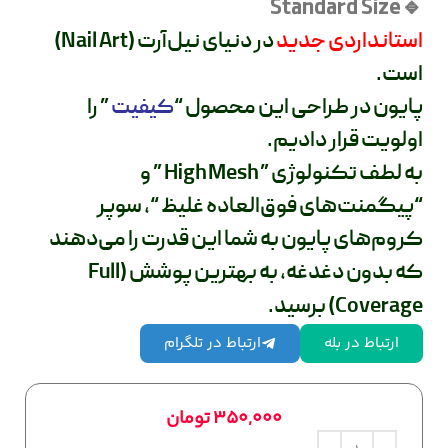
🔹Standard Size
استانداردی جدید
در دنیای نیل‌آرت (Nail Art)
است.
پایون در طراحی این محصول “
کیفیت
” را
اولویت قرار دادیم.
به لطف تکنولوژی ” High Mesh ” و
“پیگمنت‌های فوق‌العاده غلیظ “، سوپر
کروم‌های پایون به شما این قدرت را می‌دهند
که بدون دغدغه، به بهترین پوشش (Full
Coverage) برسید.
ارتباط در بله
ارتباط در تلگرام
350,000
تومان