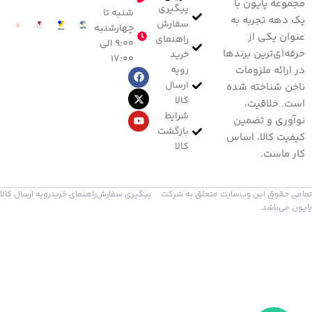
مجموعه پایون با
پیگیری
شنبه تا
یک دهه تجربه به
سفارش
چهارشنبه
عنوان یکی از
راهنمای
۹:۰۰ الی
حرفه‌ای‌ترین برندها
خرید
۱۷:۰۰
رویه
در ارائه ملزومات
ارسال
ناخن شناخته شده
کالا
است. خلاقیت،
شرایط
نوآوری و تضمین
بازگشت
کیفیت کالا، اساس
کالا
کار ماست.
تمامی حقوق این وب‌سایت متعلق به شرکت
پیگیری سفارش
راهنمای خرید
رویه ارسال کالا
پایون می‌باشد.