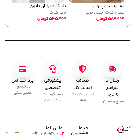
بیس برلیان پایون
تاپ کات برلیان پایون
فرمر
بیس کوت
,
بیس برلیان
تاپ کوت
پایو
580,000
تومان
545,000
تومان
ابزا
,000
ارسال به
ضمانت
پشتیبانی
پرداخت امن
سراسر
اصالت کالا
تخصصی
درگاه‌های
معتبر بانکی
کشور
تضمین کیفیت
پاسخگویی در
مواد
ساعات کاری
سریع و مطمئن
خدمات
تماس‌با‌ما
مشتریان
۰۹۲۰۳۴۰۹۲۰۰