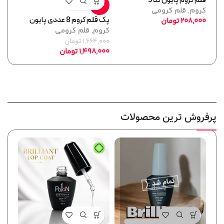
قلم کروم پایون کد 5
قلم ک
حراج
کروم
,
قلم کرومی
کروم
پک قلم کروم 8 عددی پایون
208,000
تومان
,000
کروم
,
قلم کرومی
1,664,000
تومان
1,498,000
تومان
پرفروش ترین محصولات