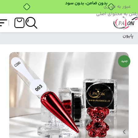
بدون ضامن، بدون سود
عبور به ناوبری
رفتن به محتوای اصلی
فروشگاه
/
کروم
/
سوپر کروم
/
پودر سوپر کروم 3
پایون
جدید