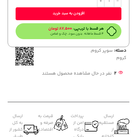
افزودن به سبد خرید
هر قسط با ترب‌پی:
87,500
تومان
۴ قسط ماهانه. بدون سود، چک و ضامن.
دسته:
سوپر کروم
,
کروم
2
نفر در حال مشاهده محصول هستند
ارسال
پرداخت
قیمت به
ارسال
مستقیم
امن از
صرفه و
به کل
از
درگاه
اقتصادی
کشور از
کارخانه
بانکی
طریق