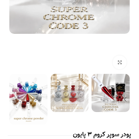
بزرگنمایی تصویر
پودر سوپر کروم 3 پایون