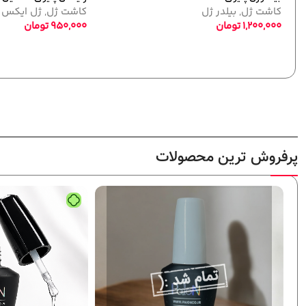
ژل
کاشت ژل
,
بیلدر ژل
10,800,000
تومان
پرفروش ترین محصولات