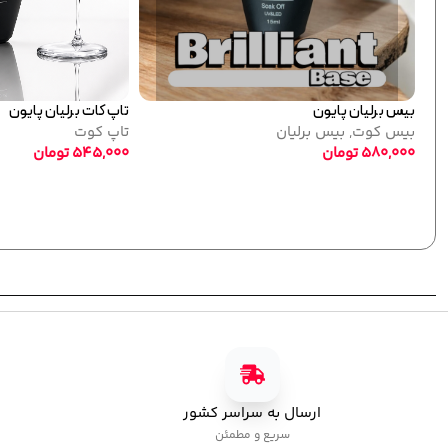
می تکی پایون
جدید
مر نقره ای
پلی ژل پایون کد 01
کاشت ژل
,
پلی ژل
750,000
تومان
ارسال به سراسر کشور
سریع و مطمئن