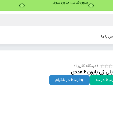
خرید قسطی با ترب‌پی
س با ما
(دیدگاه کاربر
1
)
ی ژل پایون 6 عددی
تباط در بله
ارتباط در تلگرام