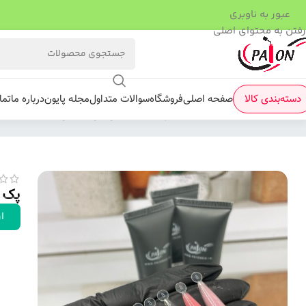
عبور به ناوبری
رفتن به محتوای اصلی
دسته‌بندی کالا
صفحه اصلی
فروشگاه
سوالات متداول
مجله پایون
درباره ما
تما
فروشگاه
/
کاشت ژل
/
پلی ژل
/
پک پلی ژل پایون 6 عددی
پک پل
ار