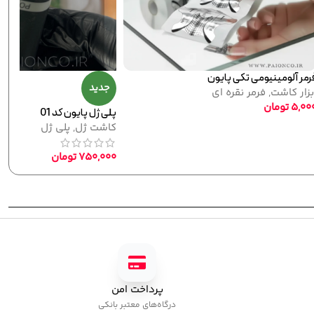
1
لاک ژل نرمال پایون کد 144
ه)
لاک ژل
,
نرمال (ساده)
320,000
تومان
پرداخت امن
درگاه‌های معتبر بانکی