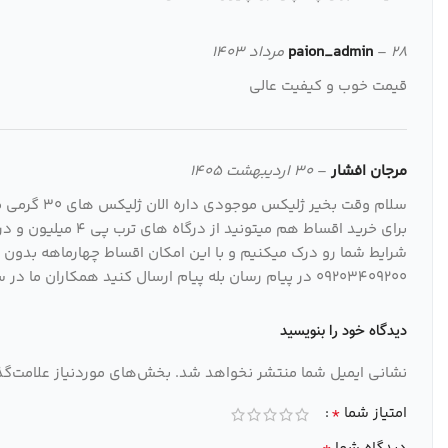
28 مرداد 1403
–
paion_admin
قیمت خوب و کیفیت عالی
مرجان افشار
–
30 اردیبهشت 1405
سلام وقت بخیر ژلیکس موجودی داره الان ژلیکس های 30 گرمی موجوده
شرایط شما رو درک میکنیم و با این امکان اقساط چهارماهه بدون
09203409200 در پیام رسان بله پیام ارسال کنید همکاران ما در ساعات و روزهای کاری حتما پاسخگوی شما به بهترین نحو خواهد بود ..
دیدگاه خود را بنویسید
نشانی ایمیل شما منتشر نخواهد شد.
بخش‌های موردنیاز علامت‌گذ
*
امتیاز شما