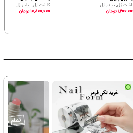
کاشت ژل
,
بیلدر ژل
1,200,000
تومان