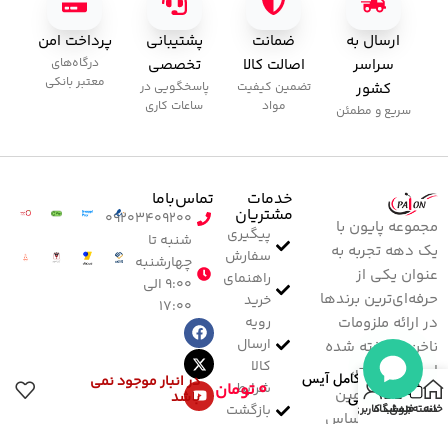
ارسال به
ضمانت
پشتیبانی
پرداخت امن
سراسر
اصالت کالا
تخصصی
درگاه‌های
معتبر بانکی
کشور
تضمین کیفیت
پاسخگویی در
مواد
ساعات کاری
سریع و مطمئن
خدمات
تماس‌با‌ما
مشتریان
۰۹۲۰۳۴۰۹۲۰۰
مجموعه پایون با
پیگیری
شنبه تا
یک دهه تجربه به
سفارش
چهارشنبه
عنوان یکی از
راهنمای
۹:۰۰ الی
حرفه‌ای‌ترین برندها
خرید
۱۷:۰۰
رویه
در ارائه ملزومات
ارسال
ناخن شناخته شده
کالا
است. خلاقیت،
پک کامل آیس
در انبار موجود نمی
0
تومان
شرایط
نوآوری و تضمین
باشد
گکسی
بازگشت
خانه
دسته‌بندی
فروشگاه
حساب کاربری من
کیفیت کالا، اساس
کالا
کار ماست.