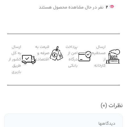
2
نفر در حال مشاهده محصول هستند
ارسال
پرداخت
قیمت به
ارسال
مستقیم
امن از
صرفه و
به کل
از
درگاه
اقتصادی
کشور از
کارخانه
بانکی
طریق
باربری
نظرات (0)
دیدگاهها