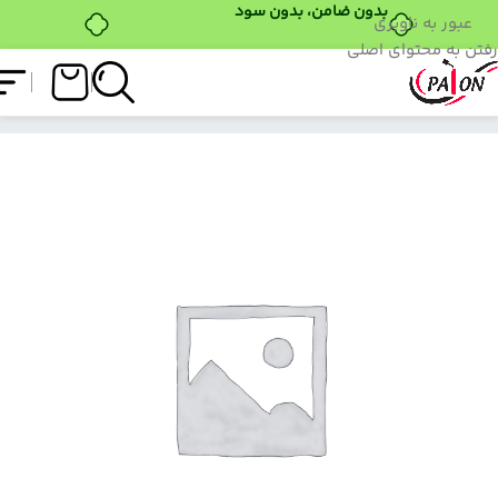
بدون ضامن، بدون سود
عبور به ناوبری
رفتن به محتوای اصلی
فروشگاه
/
لاک ژل
/
پک کامل آیس گکسی