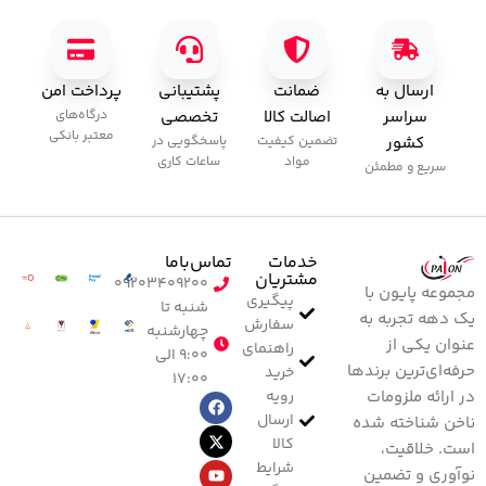
ارسال به
ضمانت
پشتیبانی
پرداخت امن
سراسر
اصالت کالا
تخصصی
درگاه‌های
معتبر بانکی
کشور
تضمین کیفیت
پاسخگویی در
مواد
ساعات کاری
سریع و مطمئن
خدمات
تماس‌با‌ما
مشتریان
۰۹۲۰۳۴۰۹۲۰۰
مجموعه پایون با
پیگیری
شنبه تا
یک دهه تجربه به
سفارش
چهارشنبه
عنوان یکی از
راهنمای
۹:۰۰ الی
حرفه‌ای‌ترین برندها
خرید
۱۷:۰۰
رویه
در ارائه ملزومات
ارسال
ناخن شناخته شده
کالا
است. خلاقیت،
شرایط
نوآوری و تضمین