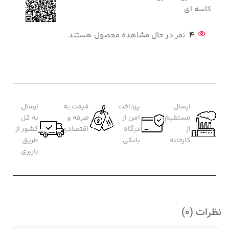
کاسه ای
4
نفر در حال مشاهده محصول هستند
ارسال
پرداخت
قیمت به
ارسال
مستقیم
امن از
صرفه و
به کل
از
درگاه
اقتصادی
کشور از
کارخانه
بانکی
طریق
باربری
نظرات (0)