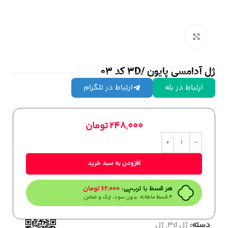
بزرگنمایی تصویر
ژل آدامسی پایون /3D کد 03
ارتباط در بله
ارتباط در تلگرام
248,000
تومان
افزودن به سبد خرید
هر قسط با ترب‌پی:
62,000
تومان
۴ قسط ماهانه. بدون سود، چک و ضامن.
دسته:
ژل 3d
,
ژل