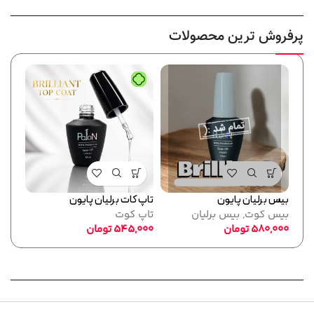
پرفروش ترین محصولات
بیس برلیان پایون
تاپ کات برلیان پایون
فرمر
بیس کوت
,
بیس برلیان
تاپ کوت
پایو
580,000
تومان
545,000
تومان
ابزا
,000