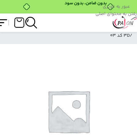
بدون ضامن، بدون سود
عبور به ناوبری
رفتن به محتوای اصلی
فروشگاه
/
ژل کاسه ای
/
ژل 3d
/
ژل آدامسی پایون
/3D کد 03