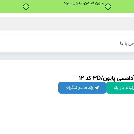
س با ما
مسی پایون/3D کد 12
تباط در بله
ارتباط در تلگرام