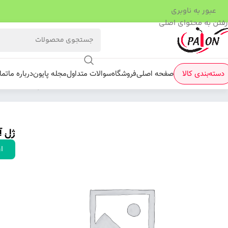
عبور به ناوبری
رفتن به محتوای اصلی
دسته‌بندی کالا
صفحه اصلی
فروشگاه
سوالات متداول
مجله پایون
درباره ما
تما
فروشگاه
/
ژل کاسه ای
/
ژل 3d
/
ژل آدامسی پایون/3D کد 12
ژل آدا
ار