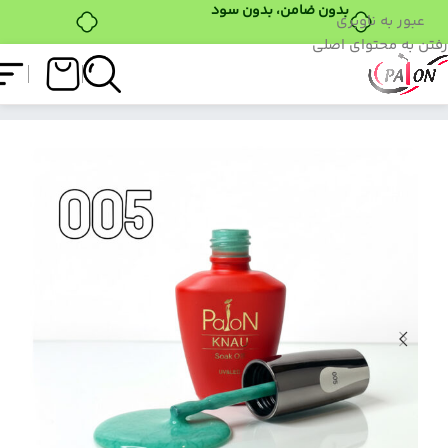
بدون ضامن، بدون سود
عبور به ناوبری
رفتن به محتوای اصلی
فروشگاه
/
لاک ژل
/
کنا ژل
/
کنا ژل پایون کد 05