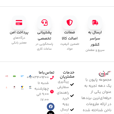
ارسال به
ضمانت
پشتیبانی
پرداخت امن
سراسر
اصالت کالا
تخصصی
درگاه‌های
معتبر بانکی
کشور
تضمین کیفیت
پاسخگویی در
مواد
ساعات کاری
سریع و مطمئن
خدمات
تماس‌با‌ما
مشتریان
۰۹۲۰۳۴۰۹۲۰۰
مجموعه پایون با
پیگیری
شنبه تا
یک دهه تجربه به
سفارش
چهارشنبه
عنوان یکی از
راهنمای
۹:۰۰ الی
حرفه‌ای‌ترین برندها
خرید
۱۷:۰۰
رویه
در ارائه ملزومات
ارسال
ناخن شناخته شده