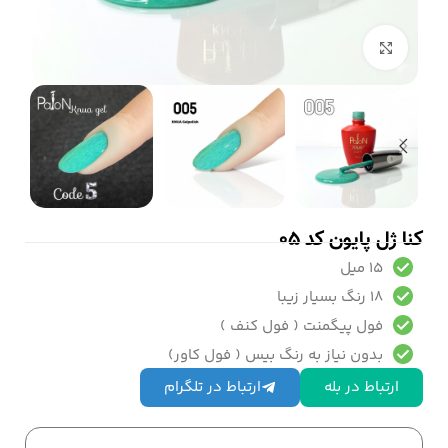
بزرگنمایی تصویر
کنا ژل پایون کد 05
15 میل
18 رنگ بسیار زیبا
فول پیگمنت ( فول کنف )
بدون نیاز به رنگ بیس ( فول کاور)
ارتباط در بله
ارتباط در تلگرام