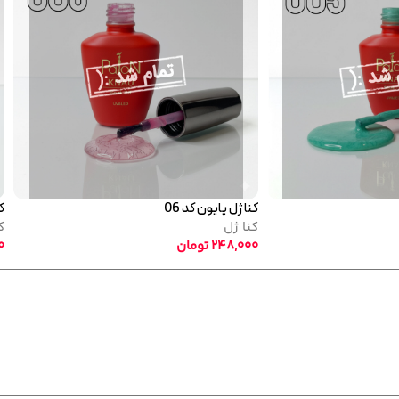
کنا ژل پایون کد 06
کن
کنا ژل
ک
248,000
تومان
0