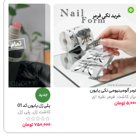
رمر آلومینیومی تکی پایون
جدید
بزار کاشت
,
فرمر نقره ای
5,00
تومان
پلی ژل پایون کد 01
کاشت ژل
,
پلی ژل
750,000
تومان