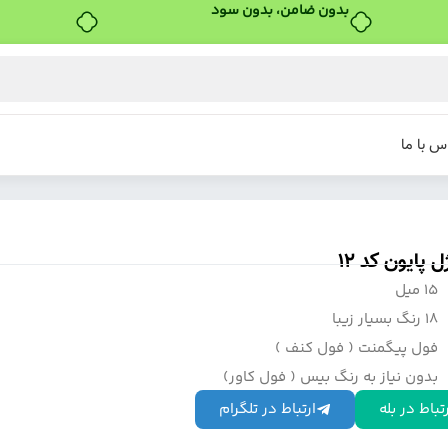
س با ما
ل پایون کد 12
15 میل
18 رنگ بسیار زیبا
فول پیگمنت ( فول کنف )
بدون نیاز به رنگ بیس ( فول کاور)
تباط در بله
ارتباط در تلگرام