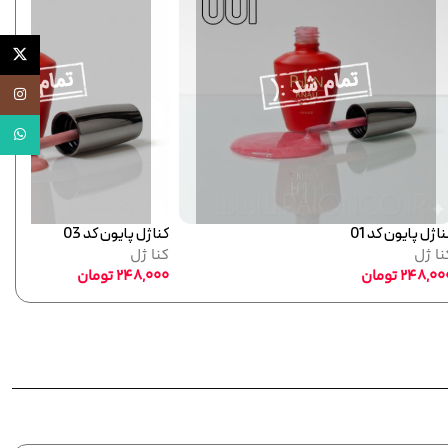
X
اینستاگر
واتساپ
ا ژل پایون کد 01
کنا ژل پایون کد 03
نا ژل
کنا ژل
248,00
تومان
248,000
تومان