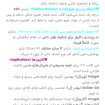
ریشه و لبه‌های جانبی وجود داشته باشد.
🚨انعطاف‌پذیری فوق‌العاده (Flexible Memory):
جنس
ABS
درجه یک باعث می‌شود قالب تحت فشار تغییر شکل ندهد و پس
از جدا شدن از مواد، فرم اصلی خود را حفظ کند (قابلیت استفاده
مجدد).
🚨خطوط راهنمای مهندسی شده (Precision Grid Lines):
دارای
م
درج‌بندی دقیق برای تنظیم طول ناخن
در تمام انگشتان به
صورت
کاملاً قرینه.
🚨سایزبندی کامل:
دارای
۱۲ سایز مختلف
(12 Sizes) برای
پوشش‌دهی کامل هر نوع صدف ناخن از پهن تا باریک.
🚨کاربردها (Applications)
این قالب (T1) برای
طیف وسیعی از متریال‌های مدرن
کاشت
طراحی شده است:
Polygel (پلی‌ژل): ب
هترین گزینه برای فرم‌دهی سریع و ایجاد
قوس تونلی.
Builder Gel (بیلدر ژل):
مناسب برای کاشت‌های ژله‌ای بدون نیاز
به فرمر.
Acrygel (آکری‌ژل):
ایجاد استحکام بالا با ظرافت خیره‌کننده.
کاشت‌های گریم و فانتزی:
به دلیل فرم C-curve عمیق، برای