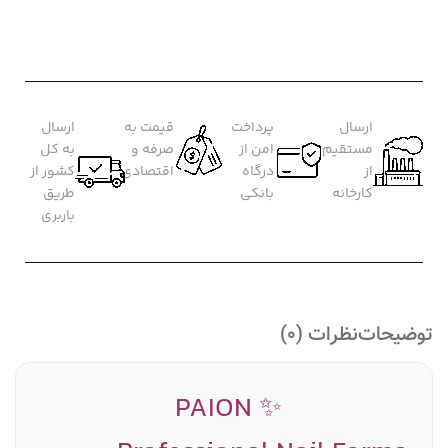
ارسال
پرداخت
قیمت به
ارسال
مستقیم
امن از
صرفه و
به کل
از
درگاه
اقتصادی
کشور از
کارخانه
بانکی
طریق
باربری
توضیحات
نظرات (0)
✨ PAION