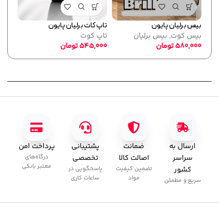
بیس برلیان پایون
تاپ کات برلیان پایون
فرمر
بیس کوت
,
بیس برلیان
تاپ کوت
پایو
580,000
تومان
545,000
تومان
ابزا
,000
ارسال به
ضمانت
پشتیبانی
پرداخت امن
سراسر
اصالت کالا
تخصصی
درگاه‌های
معتبر بانکی
کشور
تضمین کیفیت
پاسخگویی در
مواد
ساعات کاری
سریع و مطمئن