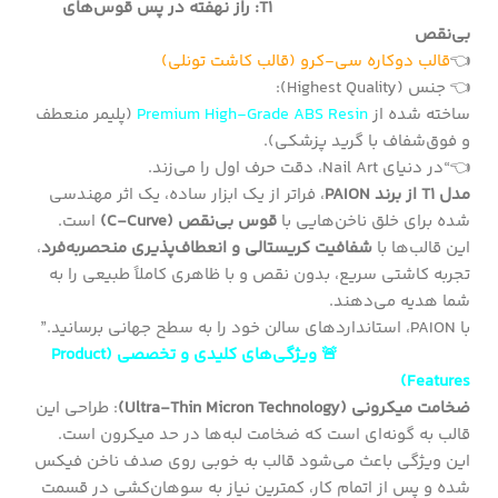
T1: راز نهفته در پس قوس‌های
بی‌نقص
👈
قالب دوکاره سی-کرو (قالب کاشت تونلی)
👈 جنس (Highest Quality):
ساخته شده از
Premium High-Grade ABS Resin
(پلیمر منعطف
و فوق‌شفاف با گرید پزشکی).
👈“در دنیای Nail Art، دقت حرف اول را می‌زند.
مدل T1 از برند PAION
، فراتر از یک ابزار ساده، یک اثر مهندسی
شده برای خلق ناخن‌هایی با
قوس بی‌نقص (C-Curve)
است.
این قالب‌ها با
شفافیت کریستالی و انعطاف‌پذیری منحصربه‌فرد
،
تجربه کاشتی سریع، بدون نقص و با ظاهری کاملاً طبیعی را به
شما هدیه می‌دهند.
با PAION، استانداردهای سالن خود را به سطح جهانی برسانید.”
🚨 ویژگی‌های کلیدی و تخصصی (Product
Features)
ضخامت میکرونی (Ultra-Thin Micron Technology)
: طراحی این
قالب به گونه‌ای است که ضخامت لبه‌ها در حد میکرون است.
این ویژگی باعث می‌شود قالب به خوبی روی صدف ناخن فیکس
شده و پس از اتمام کار، کمترین نیاز به سوهان‌کشی در قسمت