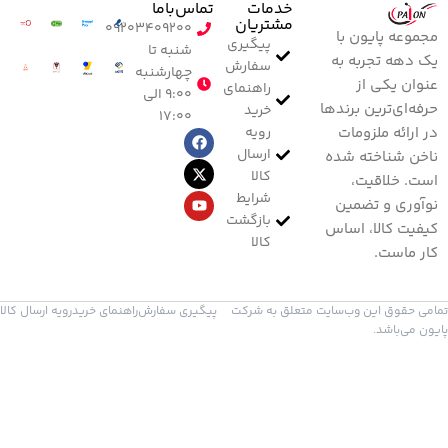
خدمات
تماس‌با‌ما
مشتریان
۰۹۲۰۳۴۰۹۲۰۰
مجموعه پایون با
پیگیری
شنبه تا
یک دهه تجربه به
سفارش
چهارشنبه
عنوان یکی از
راهنمای
۹:۰۰ الی
حرفه‌ای‌ترین برندها
خرید
۱۷:۰۰
رویه
در ارائه ملزومات
ارسال
ناخن شناخته شده
کالا
است. خلاقیت،
شرایط
نوآوری و تضمین
بازگشت
کیفیت کالا، اساس
کالا
کار ماست.
تمامی حقوق این وب‌سایت متعلق به شرکت
پیگیری سفارش
راهنمای خرید
رویه ارسال کالا
پایون می‌باشد.