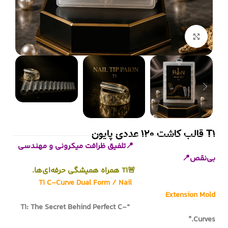
بزرگنمایی تصویر
T1 قالب کاشت 120 عددی پایون
📍تلفیق ظرافت میکرونی و مهندسی
بی‌نقص📍
🚨T1 همراه همیشگی حرفه‌ای‌ها.
T1 C-Curve Dual Form / Nail
Extension Mold
“T1: The Secret Behind Perfect C-
Curves.”