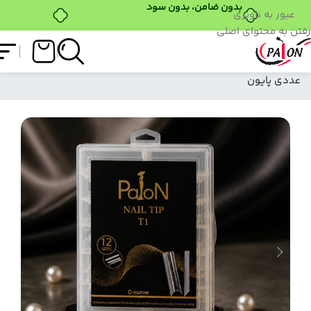
خرید قسطی با ترب‌پی
عبور به ناوبری
رفتن به محتوای اصلی
فروشگاه
/
ابزار کاشت
/
قالب کاشت
/
T1 قالب کاشت 120
عددی پایون