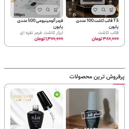
T3 قالب کاشت 100 عددی
فرمر آلومینیومی 500 عددی
120
پایون
پایون
ابزا
قالب کاشت
ابزار کاشت
,
فرمر نقره ای
,300
380,000
تومان
1,300,000
تومان
پرفروش ترین محصولات