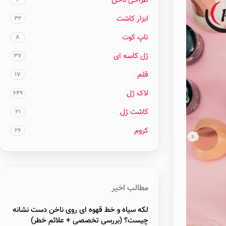
طراحی ناخن
4
ابزار کاشت
32
تاپ کوت
8
ژل کاسه ای
37
قلم
17
لاک ژل
649
کاشت ژل
21
کروم
26
مطالب اخیر
لکه سیاه و خط قهوه ای روی ناخن دست نشانه
چیست؟ (بررسی تخصصی + علائم خطر)