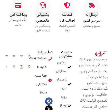
ارسال به
ضمانت
پشتیبانی
پرداخت امن
سراسر کشور
اصالت کالا
تخصصی
درگاه‌های معتبر
بانکی
سریع و مطمئن
تضمین کیفیت
پاسخگویی در
مواد
ساعات کاری
خدمات
تماس‌با‌ما
مشتریان
۰۹۲۰۳۴۰۹۲۰۰
مجموعه پایون با یک
پیگیری
دهه تجربه به عنوان
شنبه تا
سفارش
یکی از حرفه‌ای‌ترین
چهارشنبه
برندها در ارائه
راهنمای
ملزومات ناخن
۹:۰۰ الی
خرید
شناخته شده است.
۱۷:۰۰
خلاقیت، نوآوری و
رویه
تضمین کیفیت کالا،
ارسال
اساس کار ماست.