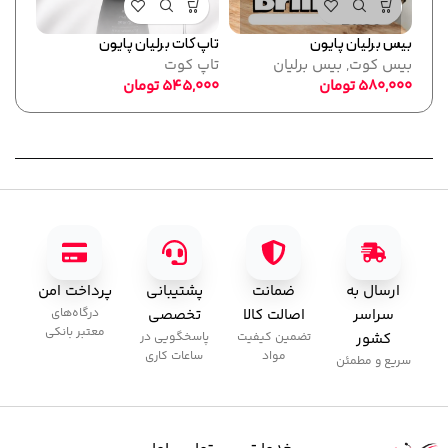
بیس برلیان پایون
تاپ کات برلیان پایون
فرمر
بیس کوت
,
بیس برلیان
تاپ کوت
پایو
580,000
تومان
545,000
تومان
ابزا
,000
ارسال به
ضمانت
پشتیبانی
پرداخت امن
سراسر
اصالت کالا
تخصصی
درگاه‌های
معتبر بانکی
کشور
تضمین کیفیت
پاسخگویی در
مواد
ساعات کاری
سریع و مطمئن