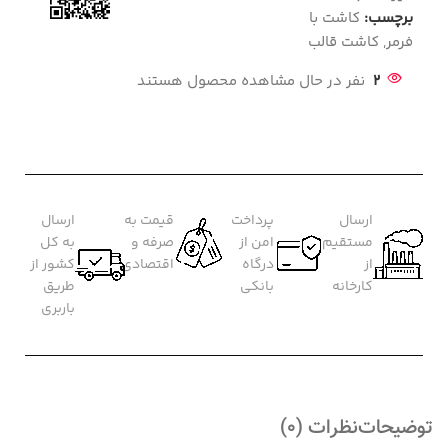
برچسب:
کاشت با
فرمر
,
کاشت قالب
2
نفر در حال مشاهده محصول هستند
ارسال
پرداخت
قیمت به
ارسال
مستقیم
امن از
صرفه و
به کل
از
درگاه
اقتصادی
کشور از
کارخانه
بانکی
طریق
باربری
توضیحات
نظرات (0)