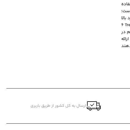
فاده
ست؛
6 Tr
م در
رائه
ارسال به کل کشور از طریق باربری