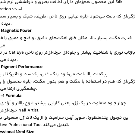
این محصول هم‌زمان دارای لطافت بصری و درخششی نرم شبیه به 
Reflection است؛
گی‌ای که باعث می‌شود جلوه نهایی روی ناخن، ظریف، شیک و بسیار سطح‌
دیده شود.
 Magnetic Power
قدرت مگنت بسیار بالا، امکان خلق افکت‌های دقیق، واضح و عمیق را ف
می‌
در نتیجه Cat Eye و بازتاب نوری با ش
دیده می‌شود.
 Pigment Performance
پیگمنت بالا باعث می‌شود رنگ، غنی، یکدست و تأثیرگذار ب
ژگی‌ای که هم در استفاده با مگنت و هم بدون مگنت، جلوه محصول را به
چشمگیری ارتقا می‌دهد.
-1 Formula
چهار جلوه متفاوت در یک ژل، یعنی کارایی بیشتر، تنوع بالاتر و آزادی
حرفه‌ای‌تر برای Nail Artist.
این فرمول چندمنظوره، سوپر آیس سرامیک را از یک لاک ژل معمولی ب
Creative Professional Tool تبدیل می‌کند.
essional 15ml Size