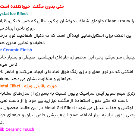
حتی بدون مگنت، خیره‌کننده است
ystal Ice Effect
جلوه‌ای شفاف، درخشان و کریستالی که حس خنکی، ظرافت و ean Luxury
روی ناخن ایجاد می‌کند.
این افکت برای استایل‌هایی ایده‌آل است که به دنبال شفافیت نور، د
لطیف و نمایی مدرن هستند.
ce Ceramic Finish
ینیش سرامیکی یخی این محصول، جلوه‌ای ابریشمی، صیقلی و بسیار خا
ناخن می‌
افکتی که در نور، عمق و بازی رنگ فوق‌العاده‌ای ایجاد می‌کند و ظاهر ناخ
Premium، حرفه‌ای و متفاوت نشان می‌دهد.
3) Metal Effect | مزیت رقابتی ویژه
رتری مهم سوپر آیس سرامیک پایون نسبت به بسیاری از مدل‌های مشابه،
است که حتی بدون استفاده از مگنت نیز زیبایی خود را از دست نمی‌دهد.
در این حالت، محصول به یک Metal Gel Effect لوکس و جذاب تبدیل می‌شود؛
عنی بدون نیاز به ابزار اضافه، همچنان فینیشی خاص، براق و حرفه‌ای خو
داشت.
ilk Ceramic Touch