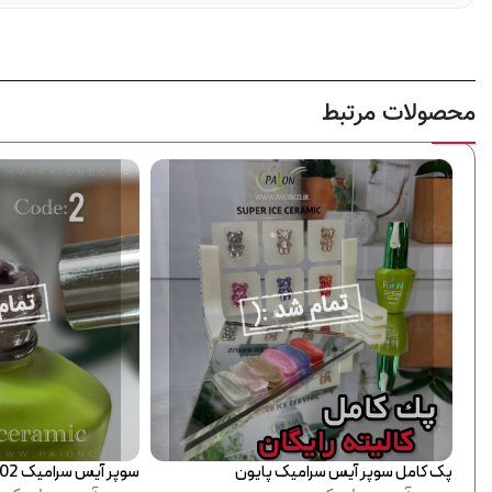
محصولات مرتبط
سوپر آیس سرامیک 02 پایون
سوپر آیس سرامیک 04 پایون