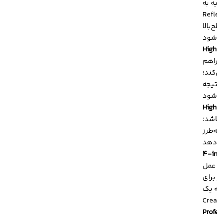
Silk
بالا
High
راهم
کند؛
فافیت بیشتر و جلوه‌ای حرفه‌ای‌تر روی ناخن
High
اشد؛
‌طرز
4-in
 عمل
ه یک
Prof