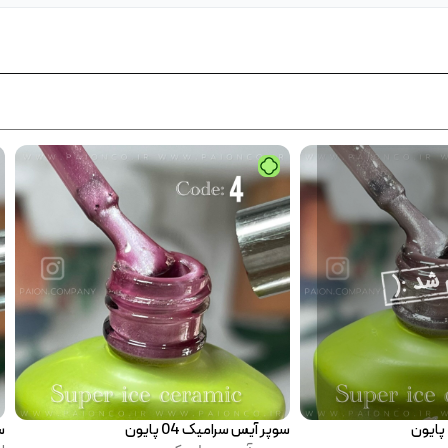
سوپر آیس سرامیک 03 پایون
سو