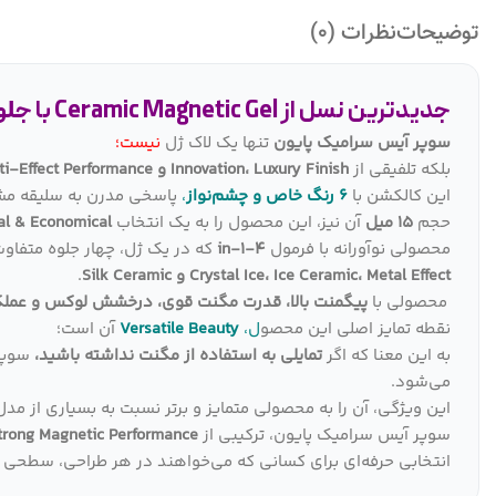
توضیحات
نظرات (0)
جدیدترین نسل از Ceramic Magnetic Gel با جلوه‌ای فراتر از انتظار
سوپر آیس سرامیک پایون
تنها یک لاک ژل
نیست؛
بلکه تلفیقی از
Innovation، Luxury Finish و Multi-Effect Performance
این کالکشن با
6 رنگ خاص و چشم‌نواز
،
پاسخی مدرن به سلیقه مشت
حجم
15 میل
آن نیز، این محصول را به یک انتخاب
al & Economical
محصولی نوآورانه با فرمول
4-in-1
که در یک ژل، چهار جلوه متفاوت 
Crystal Ice، Ice Ceramic، Metal Effect و Silk Ceramic
.
محصولی با
پیگمنت بالا، قدرت مگنت قوی، درخشش لوکس و عملک
نقطه تمایز اصلی این محصو
ل،
Versatile Beauty
آن است؛
به این معنا که اگر
تمایلی به استفاده از مگنت نداشته باشید،
سوپر 
می‌شود.
این ویژگی، آن را به محصولی متمایز و برتر نسبت به بسیاری از مدل
سوپر آیس سرامیک پایون، ترکیبی از
Luxury Shine، Strong Magnetic Performance و 
انتخابی حرفه‌ای برای کسانی که می‌خواهند در هر طراحی، سطحی بالا