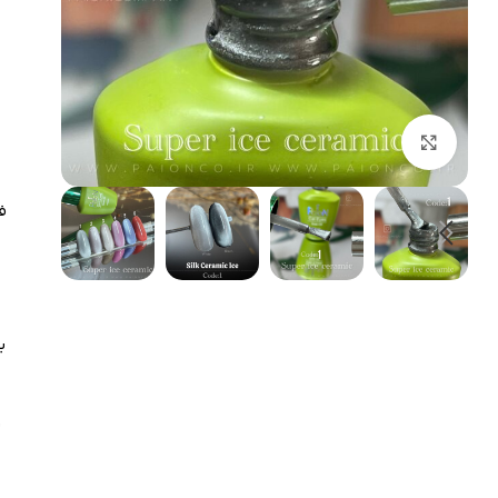
بزرگنمایی تصویر
ف
ب
ی