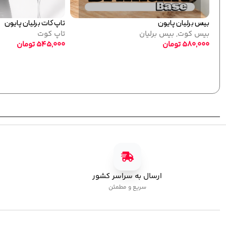
کی پایون
جدید
نقره ای
پلی ژل پایون کد 01
کاشت ژل
,
پلی ژل
750,000
تومان
ارسال به سراسر کشور
سریع و مطمئن