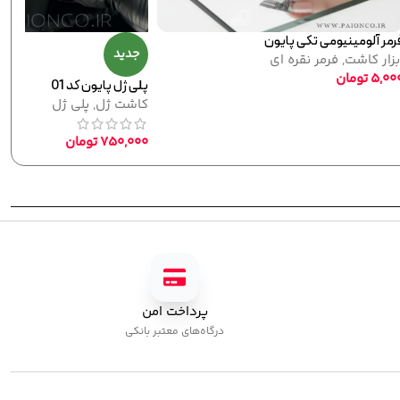
لاک ژل نرمال پایون کد 144
لاک ژل
,
نرمال (ساده)
320,000
تومان
پرداخت امن
درگاه‌های معتبر بانکی