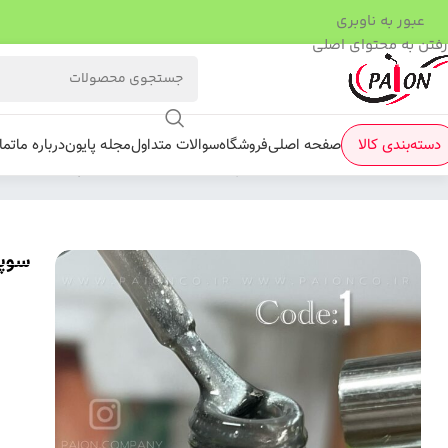
عبور به ناوبری
رفتن به محتوای اصلی
دسته‌بندی کالا
صفحه اصلی
فروشگاه
سوالات متداول
مجله پایون
درباره ما
تما
فروشگاه
/
لاک ژل
/
سوپر آیس سرامیک
/
سوپر آیس سرامیک 01 پا
سوپر 
c Cat Eye