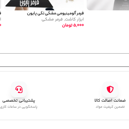
تاپ کات نرمال پایون
لاک ژل نرمال پایون کد 138
تاپ کوت
لاک ژل
,
نرمال (ساده)
520,000
تومان
320,000
تومان
ضمانت اصالت کالا
پشتیبانی تخصصی
تضمین کیفیت مواد
پاسخگویی در ساعات کاری