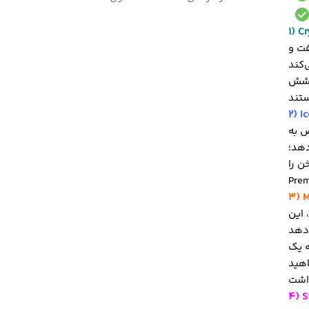
1) Cr
Cl را
رخشش
2) I
ص به
دهد؛
ن را
 این
اهید
4) S