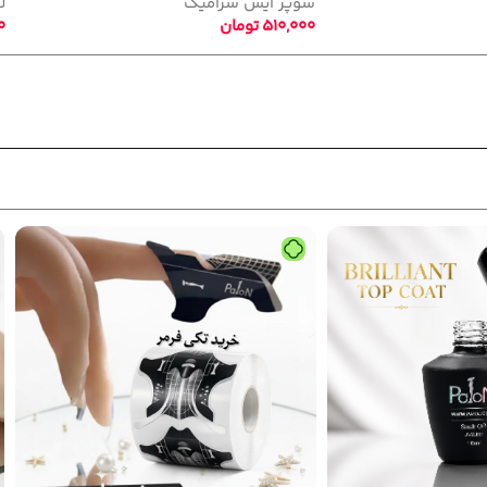
لاک ژل
,
سوپر آیس سرامیک
س
510,000
تومان
0