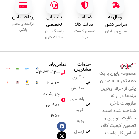
ارسال به
ضمانت
پشتیبانی
پرداخت امن
سراسر کشور
اصالت کالا
تخصصی
درگاه‌های معتبر
بانکی
سریع و مطمئن
تضمین کیفیت
پاسخگویی در
مواد
ساعات کاری
خدمات
تماس‌با‌ما
مشتریان
۰۹۲۰۳۴۰۹۲۰۰
مجموعه پایون با یک
پیگیری
دهه تجربه به عنوان
شنبه تا
سفارش
یکی از حرفه‌ای‌ترین
چهارشنبه
برندها در ارائه
راهنمای
ملزومات ناخن
۹:۰۰ الی
خرید
شناخته شده است.
۱۷:۰۰
خلاقیت، نوآوری و
رویه
تضمین کیفیت کالا،
ارسال
اساس کار ماست.