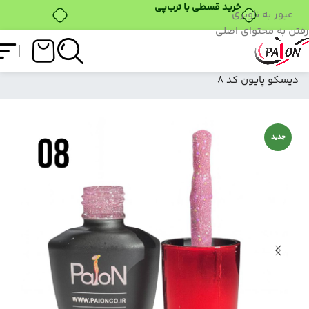
خرید قسطی با ترب‌پی
عبور به ناوبری
رفتن به محتوای اصلی
فروشگاه
/
لاک ژل
/
سان بو دیسکو پایون
/
سان بو
دیسکو پایون کد 8
جدید