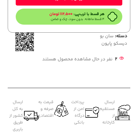
هر قسط با ترب‌پی:
112,500
تومان
۴ قسط ماهانه. بدون سود، چک و ضامن.
دسته:
سان بو
دیسکو پایون
2
نفر در حال مشاهده محصول هستند
ارسال
پرداخت
قیمت به
ارسال
مستقیم
امن از
صرفه و
به کل
از
درگاه
اقتصادی
کشور از
کارخانه
بانکی
طریق
باربری