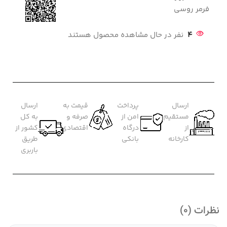
فرمر روسی
4
نفر در حال مشاهده محصول هستند
ارسال
پرداخت
قیمت به
ارسال
مستقیم
امن از
صرفه و
به کل
از
درگاه
اقتصادی
کشور از
کارخانه
بانکی
طریق
باربری
نظرات (0)