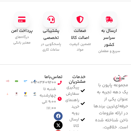
ارسال به
ضمانت
پشتیبانی
پرداخت امن
سراسر
اصالت کالا
تخصصی
درگاه‌های
معتبر بانکی
کشور
تضمین کیفیت
پاسخگویی در
مواد
ساعات کاری
سریع و مطمئن
خدمات
تماس‌با‌ما
مشتریان
۰۹۲۰۳۴۰۹۲۰۰
مجموعه پایون با
پیگیری
شنبه تا
یک دهه تجربه به
سفارش
چهارشنبه
عنوان یکی از
راهنمای
۹:۰۰ الی
حرفه‌ای‌ترین برندها
خرید
۱۷:۰۰
رویه
در ارائه ملزومات
ارسال
ناخن شناخته شده
کالا
است. خلاقیت،